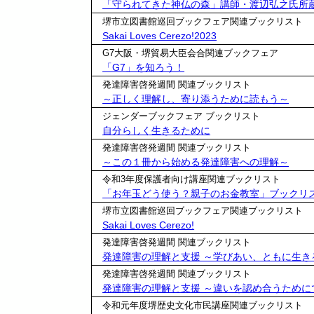
「守られてきた神仏の森」講師・渡辺弘之氏所
堺市立図書館巡回ブックフェア関連ブックリスト
Sakai Loves Cerezo!2023
G7大阪・堺貿易大臣会合関連ブックフェア
「G7」を知ろう！
発達障害啓発週間 関連ブックリスト
～正しく理解し、寄り添うために読もう～
ジェンダーブックフェア ブックリスト
自分らしく生きるために
発達障害啓発週間 関連ブックリスト
～この１冊から始める発達障害への理解～
令和3年度保護者向け講座関連ブックリスト
「お年玉どう使う？親子のお金教室」ブックリ
堺市立図書館巡回ブックフェア関連ブックリスト
Sakai Loves Cerezo!
発達障害啓発週間 関連ブックリスト
発達障害の理解と支援 ～学びあい、ともに生き
発達障害啓発週間 関連ブックリスト
発達障害の理解と支援 ～違いを認め合うために
令和元年度堺歴史文化市民講座関連ブックリスト