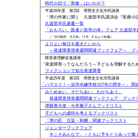
時代小説で「和食」はいかが？
平成26年度 第2回 堺歴史文化市民講座
「堺の作家に聞く 久坂部羊氏講演会『医療小説
久坂部羊氏著書一覧
「おもろい、医者と医学の本」フェア 久坂部羊
（『月刊島民 中之島』71号 P.11より転載）
よりよい毎日を築きたいから
～発達障害啓発週間関連ブックフェア～ ブ
障害者理解促進講座
「発達障害ってなんだろう～子どもを理解するた
フィクションで知る発達障害
平成25年度 第2回 堺歴史文化市民講座
「ハマスイ！～浜寺水練学校107年の歴史～」 関
みとめあい、そだちあい、わかちあう。
発達障害啓発週間関連ブックフェア ブック
堺親善大使・今井雅子さんブックリスト
子どもへの虐待を考えるブックリスト
「堺の匠 注染・和晒」関連ブックリスト
ジェンダーブックフェア
今こそみんなで。－ともに手をとりあって働