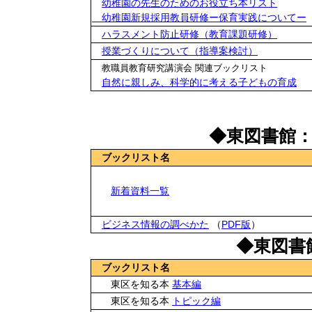
幼稚園の先生のためのお役立ち本リスト
幼稚園新規採用教員研修ー保育実践についてー
ハラスメント防止研修（教育課題研修）
授業づくりについて（指導案検討）
教職員教育研究講演会 関連ブックリスト
自然に親しみ、科学的に考える子どもの育成
◆東図書館
ブックリスト名
新着資料一覧
ビジネス情報の調べかた
（
PDF版
）
◆東図書
ブックリスト名
東区を知る本
基本編
東区を知る本
トピック編