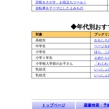
詩歌をさがす、お役立ちツール！
自転車をテーマにしたよみもの
◆年代別おす
対象
ブックリ
高校生
おもしろ
中学生
ページを
小学生
ほら、こ
小学１年生
よめたら
小学校入学前のお子さん
「わくわ
乳幼児
いっしょ
乳幼児
いっしょ
トップページ
蔵書検索・予