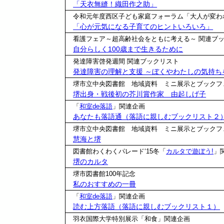
「天衣無縫！織田作之助」
令和元年度西区子ども家庭フォーラム「大人が変わ
「心が元気になる子育てのヒントいろいろ」
看護フェア～超高齢社会をともに考える～ 関連ブ
自分らしく100歳まで生きるために
発達障害啓発週間 関連ブックリスト
発達障害の理解と支援 ～ぼくやわたしの気持ち
堺市立中央図書館 地域資料 ミニ展示とブックフ
堺出身・戦後初の芥川賞作家 由起しげ子
「
和室de落語
」関連企画
あなたも落語通（落語に親しむブックリスト２
堺市立中央図書館 地域資料 ミニ展示とブックフ
慧海と堺
図書館わくわくパレード‘15冬「
カルタで遊ぼう!
」
堺のカルタ
堺市図書館100年記念
私のおすすめの一冊
「
和室de落語
」関連企画
読む上方落語（落語に親しむブックリスト１）
羽衣国際大学特別展示「和食」関連企画