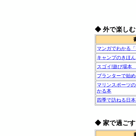
◆
外で楽しむ
マンガでわかる「
キャンプのきほん
スゴイ!遊び場本
プランターで始め
マリンスポーツの
かる本
四季で訪ねる日本
◆
家で過ごす