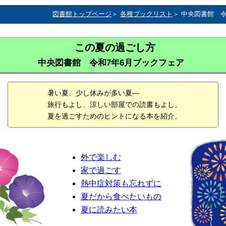
図書館トップページ
＞
各種ブックリスト
＞ 中央図書館 
この夏の過ごし方
中央図書館 令和7年6月ブックフェア
暑い夏、少し休みが多い夏―
旅行もよし、涼しい部屋での読書もよし。
夏を過ごすためのヒントになる本を紹介。
目次
外で楽しむ
家で過ごす
熱中症対策も忘れずに
夏だから食べたいもの
夏に読みたい本