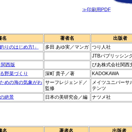
≫印刷用PDF
書名
著者名
出版者
釣りのはじめ方!」
多田 あゆ実／マンガ
つり人社
JTBパブリッシン
 関西版
ぴあ株式会社関西
る野菜づくり
深町 貴子／著
KADOKAWA
ための海の気象がわ
サーフレジェンド／
メイツユニバーサ
監修
テンツ
の絶景
日本の美研究会／編
ナツメ社
書名
著者名
出版者