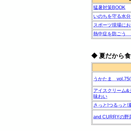
猛暑対策BOOK
いのちを守る水分
スポーツ現場にお
熱中症を防ごう 
◆
夏だから食
うかたま vol.7
アイスクリーム&
味わい
さっと!つるっと!
and CURRY