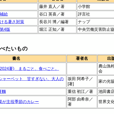
藤井 直人／著
小学館
補給
谷口 英喜／著
評言社
ける暑さ対策
長谷川 博／編著
ナップ
第4版
堀江 正知／著
中央労働災害防止
べたいもの
書名
著者名
出
農山漁
5(2024夏) まるごと、食べごと。
会
シャーベット 甘すぎない、大人の
坂田 阿希子／
家の光
[著]
夏麵
重信 初江／著
池田書
阿部 由希奈／
の野菜が主役季節のカレー
世界文
著