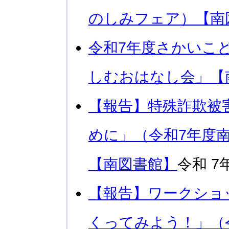
のしみフェア）【南
令和7年度さかいこ
しむおはなし会」【
【報告】特殊詐欺被
めに」（令和7年度
【南図書館】
令和 7
【報告】ワークショ
くってみよう！」（