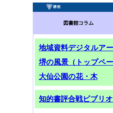
図書館コラム
地域資料デジタルア
堺の風景（トップペ
大仙公園の花・木
知的書評合戦ビブリオ