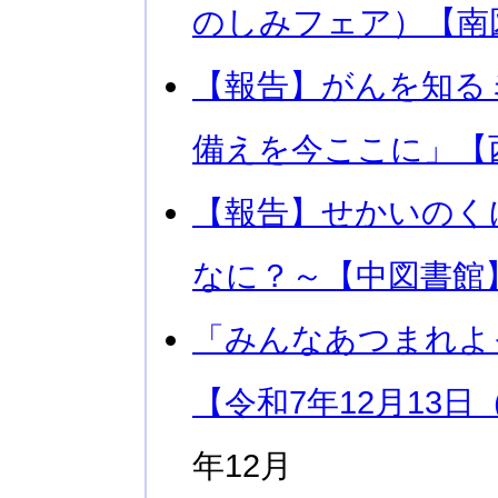
のしみフェア）【南
【報告】がんを知る
備えを今ここに」【
【報告】せかいのく
なに？～【中図書館
「みんなあつまれよ
【令和7年12月13
年12月