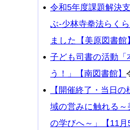
令和5年度課題解決
ぶ-少林寺拳法らく
ました【美原図書館
子ども司書の活動「
う！」【南図書館】
【開催終了・当日の
域の営みに触れる～
の学びへ～」【11月