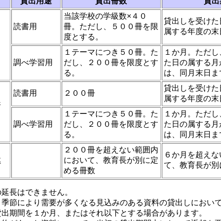
貸出用途
貸出冊数
貸出
当該学校の学級数×４０
貸出しを受けた
読書用
冊。ただし、５００冊を限
属する年度の末
度とする。
・
１テーマにつき５０冊。た
１か月。ただし
調べ学習用
だし、２００冊を限度とす
た日の属する月
る。
は、同月末日ま
貸出しを受けた
読書用
２００冊
属する年度の末
所
１テーマにつき５０冊。た
１か月。ただし
調べ学習用
だし、２００冊を限度とす
た日の属する月
る。
は、同月末日ま
２００冊を超えない範囲内
６か月を超えな
体
において、教育長が別に定
て、教育長が別
める冊数
の延長はできません。
、季節により需要が多くなる見込みのある資料の貸出しにおい
貸出期間を１か月、またはそれ以下とする場合があります。