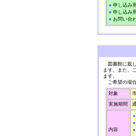
●
申し込み
●
申し込み用
●
お問い合
図書館に親
ます。また、
ます。
ご希望の場
対象
実施期間
●
●
内容
●