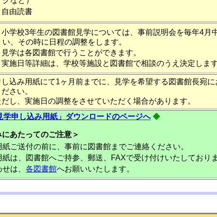
クなど）
自由読書
小学校3年生の図書館見学については、事前説明会を毎年4月
い、その時に日程の調整をします。
見学は各図書館で行うことができます。
実施日等詳細は、学校等施設と図書館で相談のうえ決定しま
申し込み用紙にて1ヶ月前までに、見学を希望する図書館長宛に
ください。
ただし、実施日の調整をさせていただく場合があります。
見学申し込み用紙」ダウンロードのページへ
◆
みにあたってのご注意＞
用紙ご送付の前に、事前に図書館までご連絡ください。
紙は、図書館へご持参、郵送、FAXで受け付けいたしており
わせは、
各図書館
へお願いいたします。