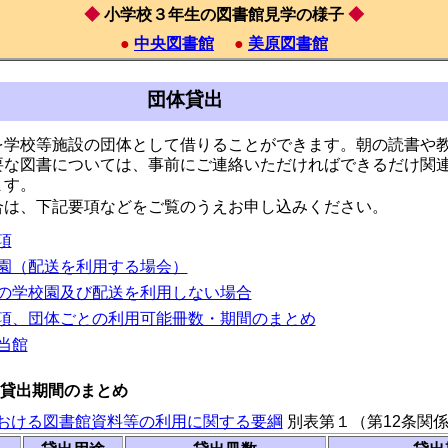
◆
小学校３年生の図書館見学の様子
◆
●
中央図書館
●
美原図書館
団体貸出
を学校等施設の団体として借りることができます。朝の読書や
要な図書については、事前にご連絡いただければできるだけ関
ます。
合は、下記要項などをご覧のうえお申し込みください。
項
園（配送を利用する場会）
の学校園及び配送を利用しない場合
項、団体ごとの利用可能冊数・期間のまとめ
当館
貸出期間のまとめ
おける図書館資料等の利用に関する要綱
別表第１（第12条関