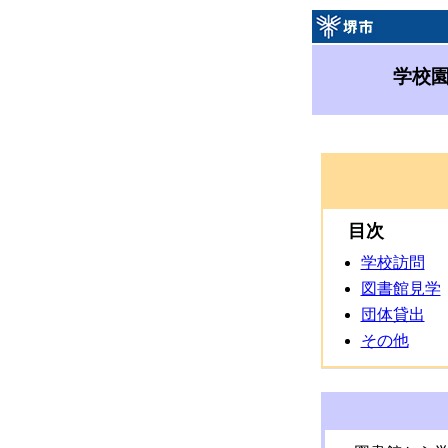
学校
目次
学校訪問
図書館見学
団体貸出
その他