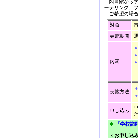
図書館から
ーテリング、
ご希望の場
対象
実施期間
●
●
内容
●
●
実施方法
●
申し込み
◆
「学校訪
＜お申し込