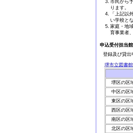
市民から
ります。
「上記以
い学校と
家庭・地
育事業者
申込受付担当館
登録及び貸出
堺市立図書館
堺区の区
中区の区
東区の区
西区の区
南区の区
北区の区