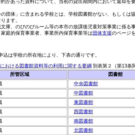
予約があった資料について、当初の貸出期間内において返却を
外の団体」に含まれる学校とは、学校図書館がない、もしくは
なります。
域文庫、のびのびルーム等の本市の放課後児童対策事業に係る
、家庭的保育事業者、事業所内保育事業等は
団体支援
のページ
申込は学校の所在地により、下表の通りです。
における図書館資料等の利用に関する要綱
別表第２（第13条
所管区域
図書館
域
中央図書館
域
中図書館
域
東図書館
域
西図書館
域
南図書館
域
北図書館