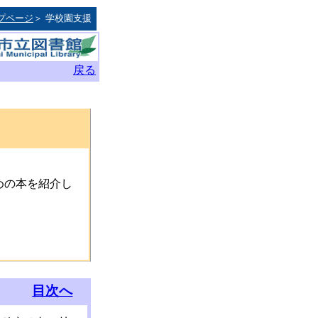
プページ
＞ 学校園支援
戻る
めの本を紹介し
目次へ