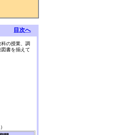
目次へ
教科の授業、調
連図書を揃えて
係）