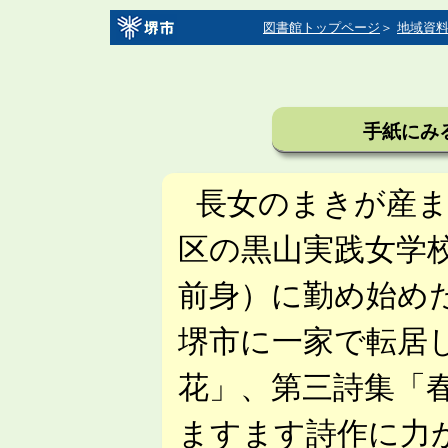
図書館トップページ
＞
地域資
手紙にみ
長女のまきが産ま
区の黒山実践女学
前身）に勤め始め
堺市に一家で転居
花」、第三詩集「
ますます詩作に力