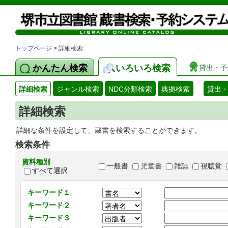
トップページ
> 詳細検索
かんたん検索
いろいろ検索
貸出・予
詳細検索
ジャンル検索
NDC分類検索
典拠検索
貸出
詳細検索
詳細な条件を設定して、蔵書を検索することができます。
検索条件
資料種別
一般書
児童書
雑誌
視聴覚
すべて選択
キーワード１
キーワード２
キーワード３