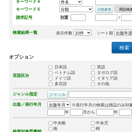
キーワード４
キーワード５
/
請求記号
別置
検索結果一覧
表示件数
ソート順
オプション
日本語
英語
ベトナム語
タガログ語
言語区分
ドイツ語
イタリア語
多言語
その他
ジャンル指定
出版／発行年月
※発行年月の検索は雑誌のみ対
年
月から
年
中央般
中央児
南
栂
検索対象図書館