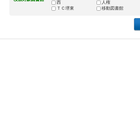
西
人権
ＴＣ堺東
移動図書館