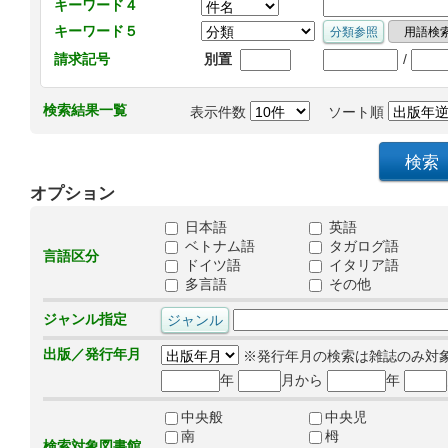
キーワード４
キーワード５
/
請求記号
別置
検索結果一覧
表示件数
ソート順
オプション
日本語
英語
ベトナム語
タガログ語
言語区分
ドイツ語
イタリア語
多言語
その他
ジャンル指定
出版／発行年月
※発行年月の検索は雑誌のみ対
年
月から
年
中央般
中央児
南
栂
検索対象図書館