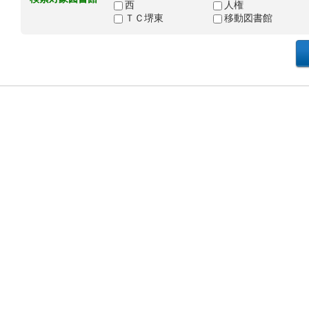
西
人権
ＴＣ堺東
移動図書館