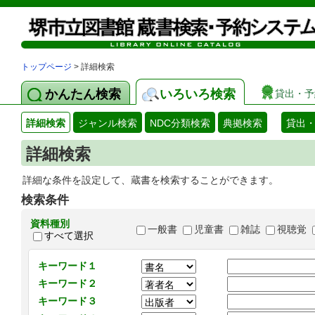
トップページ
> 詳細検索
かんたん検索
いろいろ検索
貸出・予
詳細検索
ジャンル検索
NDC分類検索
典拠検索
貸出
詳細検索
詳細な条件を設定して、蔵書を検索することができます。
検索条件
資料種別
一般書
児童書
雑誌
視聴覚
すべて選択
キーワード１
キーワード２
キーワード３