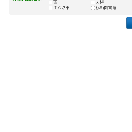
西
人権
ＴＣ堺東
移動図書館