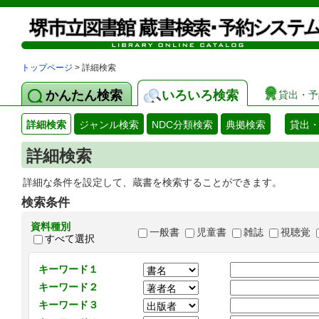
トップページ
> 詳細検索
かんたん検索
いろいろ検索
貸出・予
詳細検索
ジャンル検索
NDC分類検索
典拠検索
貸出
詳細検索
詳細な条件を設定して、蔵書を検索することができます。
検索条件
資料種別
一般書
児童書
雑誌
視聴覚
すべて選択
キーワード１
キーワード２
キーワード３