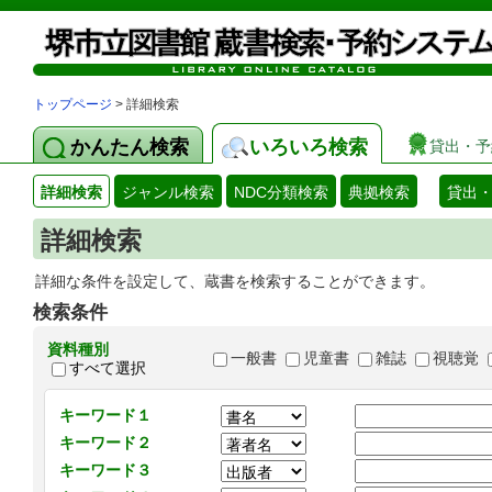
トップページ
> 詳細検索
かんたん検索
いろいろ検索
貸出・予
詳細検索
ジャンル検索
NDC分類検索
典拠検索
貸出
詳細検索
詳細な条件を設定して、蔵書を検索することができます。
検索条件
資料種別
一般書
児童書
雑誌
視聴覚
すべて選択
キーワード１
キーワード２
キーワード３