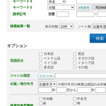
キーワード４
キーワード５
/
請求記号
別置
検索結果一覧
表示件数
ソート順
オプション
日本語
英語
ベトナム語
タガログ語
言語区分
ドイツ語
イタリア語
多言語
その他
ジャンル指定
出版／発行年月
※発行年月の検索は雑誌のみ対
年
月から
年
中央般
中央児
南
栂
検索対象図書館