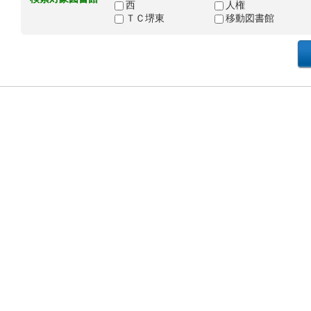
西
人権
ＴＣ堺東
移動図書館