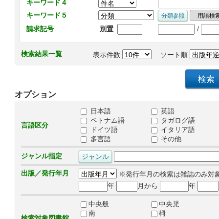
キーワード４
キーワード５
/
請求記号
別置
検索結果一覧
表示件数
ソート順
オプション
日本語
英語
ベトナム語
タガログ語
言語区分
ドイツ語
イタリア語
多言語
その他
ジャンル指定
出版／発行年月
※発行年月の検索は雑誌のみ対
年
月から
年
中央般
中央児
南
栂
検索対象図書館