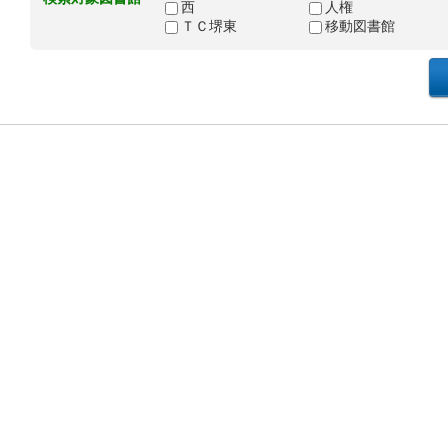
西
人権
ＴＣ堺東
移動図書館