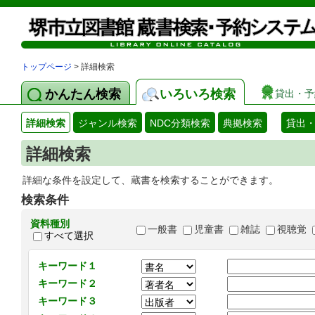
トップページ
> 詳細検索
かんたん検索
いろいろ検索
貸出・予
詳細検索
ジャンル検索
NDC分類検索
典拠検索
貸出
詳細検索
詳細な条件を設定して、蔵書を検索することができます。
検索条件
資料種別
一般書
児童書
雑誌
視聴覚
すべて選択
キーワード１
キーワード２
キーワード３