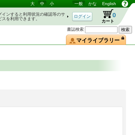
大
中
小
一般
かな
English
0
グインすると利用状況の確認等のサ
ビスを利用できます。
カート
書誌検索
マイライブラリー