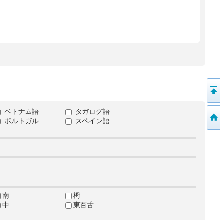
ベトナム語
タガログ語
ポルトガル
スペイン語
南
栂
中
東百舌