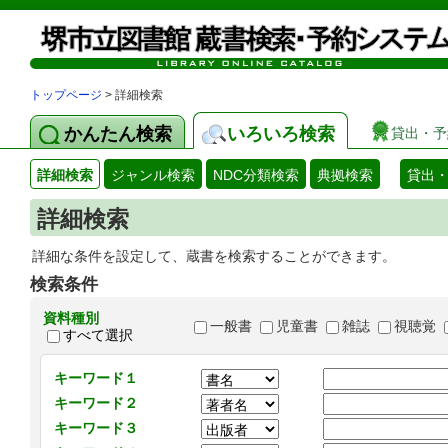
トップページ
> 詳細検索
かんたん検索
いろいろ検索
貸出・予
詳細検索
ジャンル検索
NDC分類検索
典拠検索
貸出
詳細検索
詳細な条件を設定して、蔵書を検索することができます。
検索条件
資料種別
一般書
児童書
雑誌
視聴覚
すべて選択
キーワード１
キーワード２
キーワード３