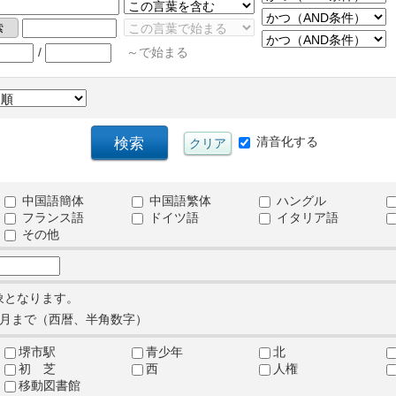
/
～で始まる
清音化する
中国語簡体
中国語繁体
ハングル
フランス語
ドイツ語
イタリア語
その他
象となります。
月まで（西暦、半角数字）
堺市駅
青少年
北
初 芝
西
人権
移動図書館