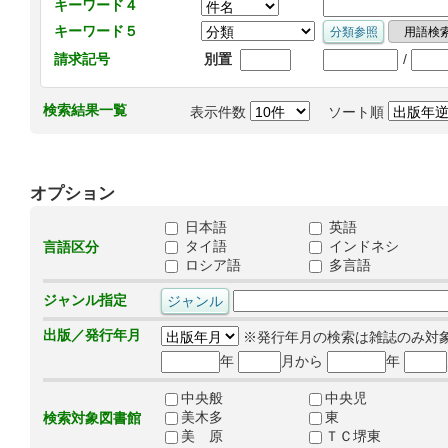
キーワード４
キーワード５
/
請求記号
別置
検索結果一覧
表示件数
ソート順
オプション
日本語
英語
タイ語
インドネシ
言語区分
ロシア語
多言語
ジャンル指定
出版／発行年月
※発行年月の検索は雑誌のみ対
年
月から
年
中央般
中央児
美木多
東
検索対象図書館
美 原
ＴＣ堺東