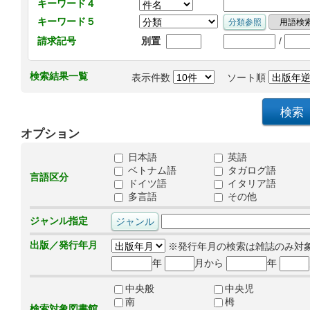
キーワード４
キーワード５
/
請求記号
別置
検索結果一覧
表示件数
ソート順
オプション
日本語
英語
ベトナム語
タガログ語
言語区分
ドイツ語
イタリア語
多言語
その他
ジャンル指定
出版／発行年月
※発行年月の検索は雑誌のみ対
年
月から
年
中央般
中央児
南
栂
検索対象図書館