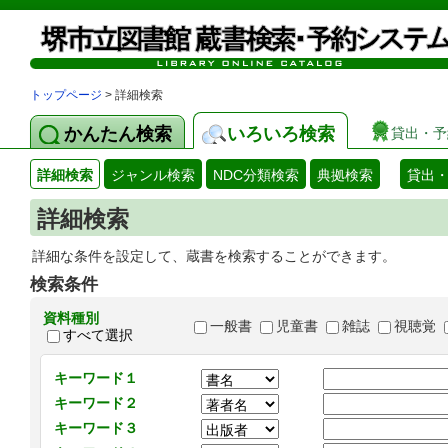
トップページ
> 詳細検索
かんたん検索
いろいろ検索
貸出・予
詳細検索
ジャンル検索
NDC分類検索
典拠検索
貸出
詳細検索
詳細な条件を設定して、蔵書を検索することができます。
検索条件
資料種別
一般書
児童書
雑誌
視聴覚
すべて選択
キーワード１
キーワード２
キーワード３