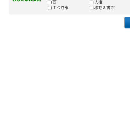
西
人権
ＴＣ堺東
移動図書館