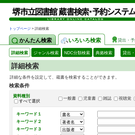
トップページ
> 詳細検索
かんたん検索
いろいろ検索
貸出・予
詳細検索
ジャンル検索
NDC分類検索
典拠検索
貸出
詳細検索
詳細な条件を設定して、蔵書を検索することができます。
検索条件
資料種別
一般書
児童書
雑誌
視聴覚
すべて選択
キーワード１
キーワード２
キーワード３