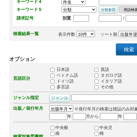
キーワード４
キーワード５
/
請求記号
別置
検索結果一覧
表示件数
ソート順
オプション
日本語
英語
ベトナム語
タガログ語
言語区分
ドイツ語
イタリア語
多言語
その他
ジャンル指定
出版／発行年月
※発行年月の検索は雑誌のみ対
年
月から
年
中央般
中央児
南
栂
検索対象図書館