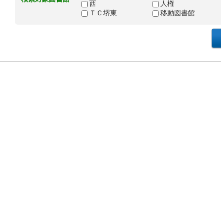
西
人権
ＴＣ堺東
移動図書館