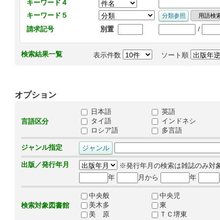
キーワード４
キーワード５
/
請求記号
別置
検索結果一覧
表示件数
ソート順
オプション
日本語
英語
タイ語
インドネシ
言語区分
ロシア語
多言語
ジャンル指定
出版／発行年月
※発行年月の検索は雑誌のみ対
年
月から
年
中央般
中央児
美木多
東
検索対象図書館
美 原
ＴＣ堺東