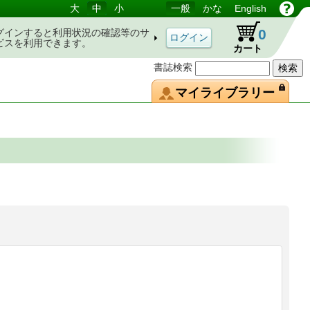
大
中
小
一般
かな
English
0
グインすると利用状況の確認等のサ
ビスを利用できます。
カート
書誌検索
マイライブラリー