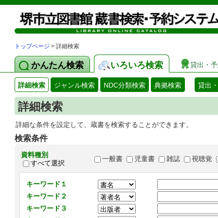
トップページ
> 詳細検索
かんたん検索
いろいろ検索
貸出・予
詳細検索
ジャンル検索
NDC分類検索
典拠検索
貸出
詳細検索
詳細な条件を設定して、蔵書を検索することができます。
検索条件
資料種別
一般書
児童書
雑誌
視聴覚
すべて選択
キーワード１
キーワード２
キーワード３