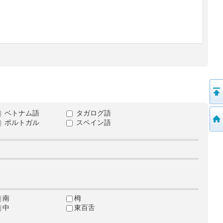
ベトナム語
タガログ語
ポルトガル
スペイン語
南
栂
中
東百舌