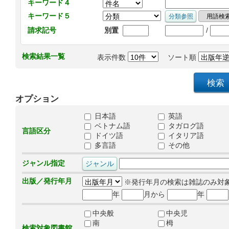
キーワード４
キーワード５
/
請求記号
別置
検索結果一覧
表示件数
ソート順
オプション
日本語
英語
ベトナム語
タガログ語
言語区分
ドイツ語
イタリア語
多言語
その他
ジャンル指定
出版／発行年月
※発行年月の検索は雑誌のみ対
年
月から
年
中央般
中央児
南
栂
検索対象図書館