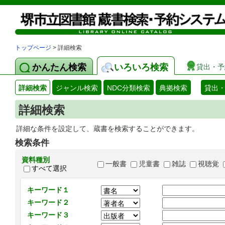
トップページ
> 詳細検索
かんたん検索
いろいろ検索
貸出・予
詳細検索
ジャンル検索
NDC分類検索
典拠検索
貸出
詳細検索
詳細な条件を設定して、蔵書を検索することができます。
検索条件
資料種別
一般書
児童書
雑誌
視聴覚
すべて選択
キーワード１
キーワード２
キーワード３