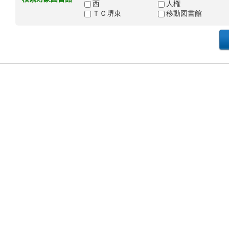
西
人権
ＴＣ堺東
移動図書館