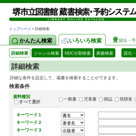
トップページ
> 詳細検索
かんたん検索
いろいろ検索
貸出・予
詳細検索
ジャンル検索
NDC分類検索
典拠検索
貸出
詳細検索
詳細な条件を設定して、蔵書を検索することができます。
検索条件
資料種別
一般書
児童書
雑誌
視聴覚
すべて選択
キーワード１
キーワード２
キーワード３