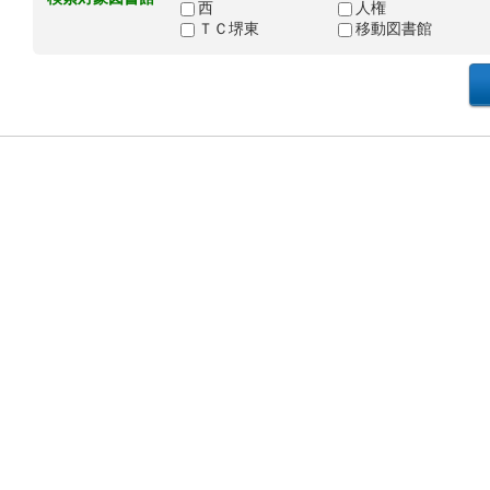
西
人権
ＴＣ堺東
移動図書館