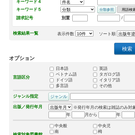
キーワード４
キーワード５
/
請求記号
別置
検索結果一覧
表示件数
ソート順
オプション
日本語
英語
ベトナム語
タガログ語
言語区分
ドイツ語
イタリア語
多言語
その他
ジャンル指定
出版／発行年月
※発行年月の検索は雑誌のみ対
年
月から
年
中央般
中央児
南
栂
検索対象図書館