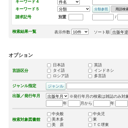
キーワード４
キーワード５
/
請求記号
別置
検索結果一覧
表示件数
ソート順
オプション
日本語
英語
タイ語
インドネシ
言語区分
ロシア語
多言語
ジャンル指定
出版／発行年月
※発行年月の検索は雑誌のみ対
年
月から
年
中央般
中央児
美木多
東
検索対象図書館
美 原
ＴＣ堺東