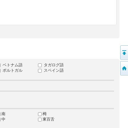
ベトナム語
タガログ語
ポルトガル
スペイン語
南
栂
中
東百舌