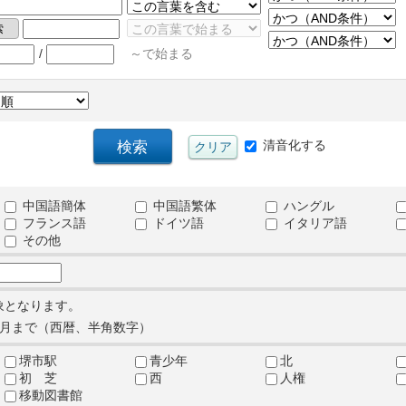
/
～で始まる
清音化する
中国語簡体
中国語繁体
ハングル
フランス語
ドイツ語
イタリア語
その他
象となります。
月まで（西暦、半角数字）
堺市駅
青少年
北
初 芝
西
人権
移動図書館