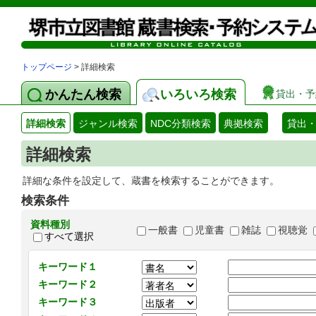
トップページ
> 詳細検索
かんたん検索
いろいろ検索
貸出・予
詳細検索
ジャンル検索
NDC分類検索
典拠検索
貸出
詳細検索
詳細な条件を設定して、蔵書を検索することができます。
検索条件
資料種別
一般書
児童書
雑誌
視聴覚
すべて選択
キーワード１
キーワード２
キーワード３