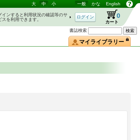
大
中
小
一般
かな
English
0
グインすると利用状況の確認等のサ
ビスを利用できます。
カート
書誌検索
マイライブラリー