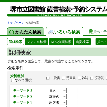
トップページ
> 詳細検索
かんたん検索
いろいろ検索
貸出・予
詳細検索
ジャンル検索
NDC分類検索
典拠検索
貸出
詳細検索
詳細な条件を設定して、蔵書を検索することができます。
検索条件
資料種別
一般書
児童書
雑誌
視聴覚
すべて選択
キーワード１
キーワード２
キーワード３