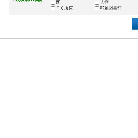
西
人権
ＴＣ堺東
移動図書館