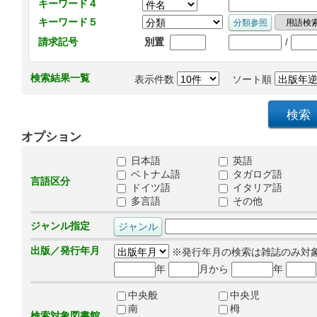
キーワード４
キーワード５
/
請求記号
別置
検索結果一覧
表示件数
ソート順
オプション
日本語
英語
ベトナム語
タガログ語
言語区分
ドイツ語
イタリア語
多言語
その他
ジャンル指定
出版／発行年月
※発行年月の検索は雑誌のみ対
年
月から
年
中央般
中央児
南
栂
検索対象図書館