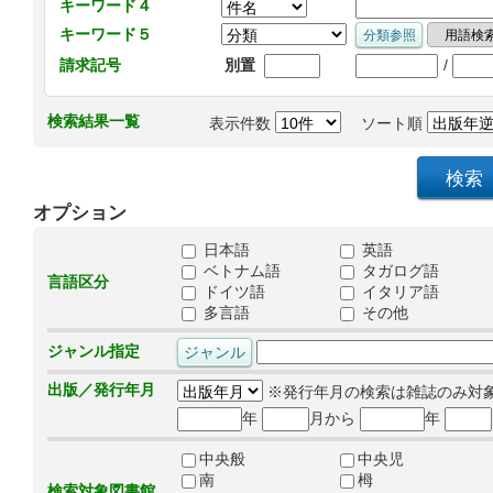
キーワード４
キーワード５
/
請求記号
別置
検索結果一覧
表示件数
ソート順
オプション
日本語
英語
ベトナム語
タガログ語
言語区分
ドイツ語
イタリア語
多言語
その他
ジャンル指定
出版／発行年月
※発行年月の検索は雑誌のみ対
年
月から
年
中央般
中央児
南
栂
検索対象図書館