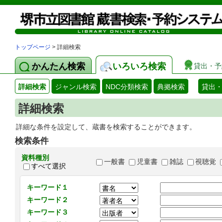
トップページ
> 詳細検索
かんたん検索
いろいろ検索
貸出・予
詳細検索
ジャンル検索
NDC分類検索
典拠検索
貸出
詳細検索
詳細な条件を設定して、蔵書を検索することができます。
検索条件
資料種別
一般書
児童書
雑誌
視聴覚
すべて選択
キーワード１
キーワード２
キーワード３