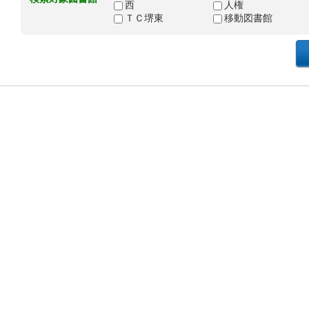
西
人権
ＴＣ堺東
移動図書館