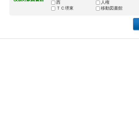
西
人権
ＴＣ堺東
移動図書館