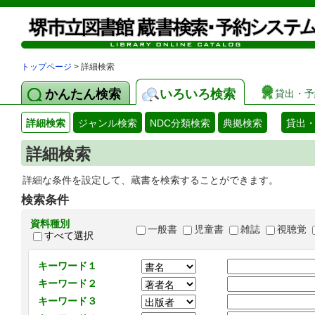
トップページ
> 詳細検索
かんたん検索
いろいろ検索
貸出・予
詳細検索
ジャンル検索
NDC分類検索
典拠検索
貸出
詳細検索
詳細な条件を設定して、蔵書を検索することができます。
検索条件
資料種別
一般書
児童書
雑誌
視聴覚
すべて選択
キーワード１
キーワード２
キーワード３