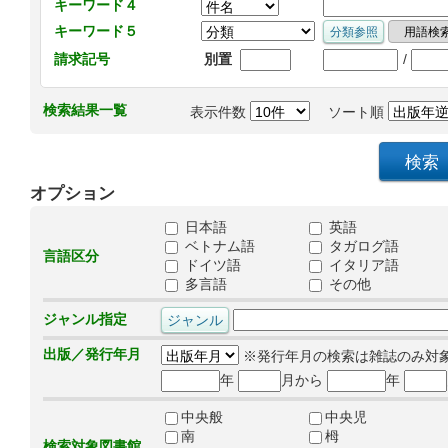
キーワード４
キーワード５
/
請求記号
別置
検索結果一覧
表示件数
ソート順
オプション
日本語
英語
ベトナム語
タガログ語
言語区分
ドイツ語
イタリア語
多言語
その他
ジャンル指定
出版／発行年月
※発行年月の検索は雑誌のみ対
年
月から
年
中央般
中央児
南
栂
検索対象図書館