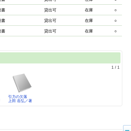
般書
貸出可
在庫
○
般書
貸出可
在庫
○
般書
貸出可
在庫
○
1
/
1
引力の欠落
著
上田 岳弘／著