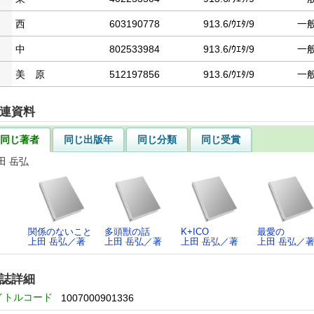
西
603190778
913.6/ｳｴﾀ/9
一
中
802533984
913.6/ｳｴﾀ/9
一
美 原
512197856
913.6/ｳｴﾀ/9
一
連資料
同じ著者
同じ出版年
同じ分類
同じ受賞
田 岳弘
関係のないこと
多頭獣の話
K+ICO
最愛の
上田 岳弘／著
上田 岳弘／著
上田 岳弘／著
上田 岳弘／
誌詳細
イトルコード
1007000901336