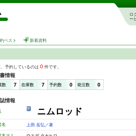
図書館 蔵書検索・予約システム
ロ
ー
約ベスト
新着資料
0
在、予約しているのは
件です。
書情報
7
7
0
0
蔵数
在庫数
予約数
発注数
誌情報
ニムロッド
名
者名
上田 岳弘／著
者名ヨミ
ウエダ タカヒロ