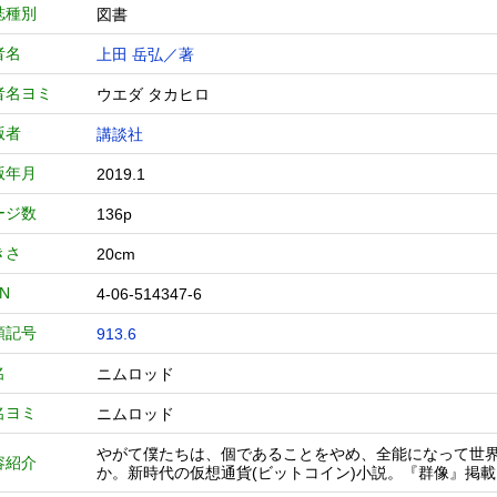
誌種別
図書
者名
上田 岳弘／著
者名ヨミ
ウエダ タカヒロ
版者
講談社
版年月
2019.1
ージ数
136p
きさ
20cm
BN
4-06-514347-6
類記号
913.6
名
ニムロッド
名ヨミ
ニムロッド
やがて僕たちは、個であることをやめ、全能になって世
容紹介
か。新時代の仮想通貨(ビットコイン)小説。『群像』掲