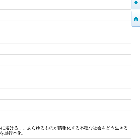
界に溶ける…。あらゆるものが情報化する不穏な社会をどう生きる
載を単行本化。