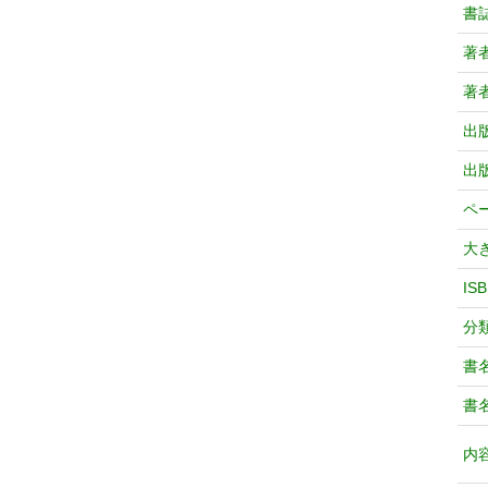
書
著
著
出
出
ペ
大
IS
分
書
書
内