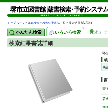
トップページ
>
詳細検索
>
検索結果書誌一覧
> 検索結果書誌詳細
かんたん検索
いろいろ検索
貸出・予
検索結果書誌詳細
現
蔵
所
書
書
著
著