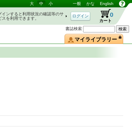
大
中
小
一般
かな
English
0
グインすると利用状況の確認等のサ
ビスを利用できます。
カート
書誌検索
マイライブラリー