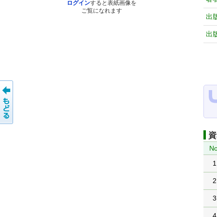
ログイン
すると表紙画像を
ご覧になれます
出
出
資
No
1
2
3
4