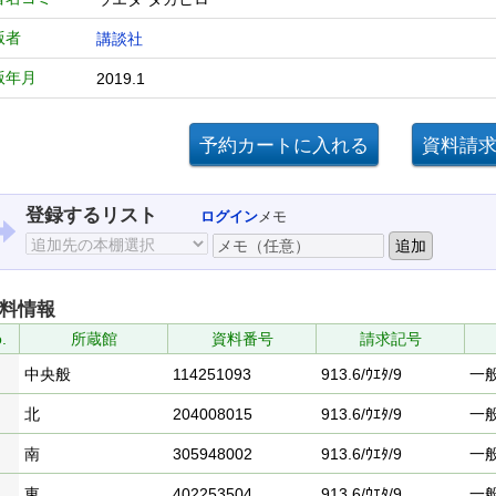
版者
講談社
版年月
2019.1
登録するリスト
ログイン
メモ
料情報
.
所蔵館
資料番号
請求記号
中央般
114251093
913.6/ｳｴﾀ/9
一
北
204008015
913.6/ｳｴﾀ/9
一
南
305948002
913.6/ｳｴﾀ/9
一
東
402253504
913.6/ｳｴﾀ/9
一