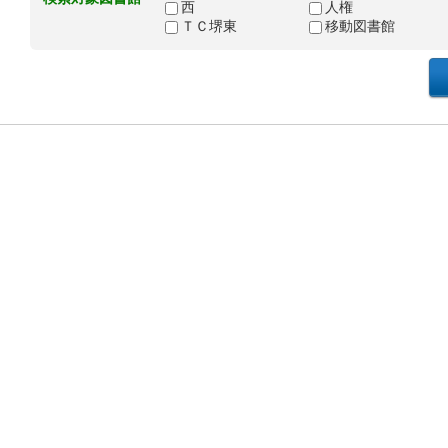
西
人権
ＴＣ堺東
移動図書館