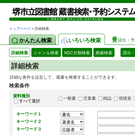
トップページ
> 詳細検索
かんたん検索
いろいろ検索
貸出・予
詳細検索
ジャンル検索
NDC分類検索
典拠検索
貸出
詳細検索
詳細な条件を設定して、蔵書を検索することができます。
検索条件
資料種別
一般書
児童書
雑誌
視聴覚
すべて選択
キーワード１
キーワード２
キーワード３