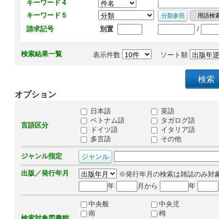
キーワード４
キーワード５
/
請求記号
別置
検索結果一覧
表示件数
ソート順
オプション
日本語
英語
ベトナム語
タガログ語
言語区分
ドイツ語
イタリア語
多言語
その他
ジャンル指定
出版／発行年月
※発行年月の検索は雑誌のみ対
年
月から
年
中央般
中央児
南
栂
検索対象図書館