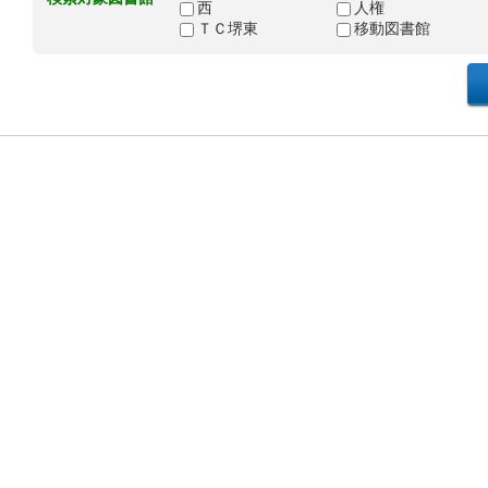
西
人権
ＴＣ堺東
移動図書館