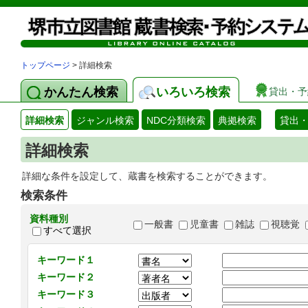
トップページ
> 詳細検索
かんたん検索
いろいろ検索
貸出・予
詳細検索
ジャンル検索
NDC分類検索
典拠検索
貸出
詳細検索
詳細な条件を設定して、蔵書を検索することができます。
検索条件
資料種別
一般書
児童書
雑誌
視聴覚
すべて選択
キーワード１
キーワード２
キーワード３