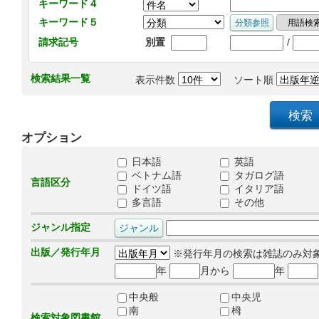
キーワード４
キーワード５
/
請求記号
別置
検索結果一覧
表示件数
ソート順
オプション
日本語
英語
ベトナム語
タガログ語
言語区分
ドイツ語
イタリア語
多言語
その他
ジャンル指定
出版／発行年月
※発行年月の検索は雑誌のみ対
年
月から
年
中央般
中央児
南
栂
検索対象図書館