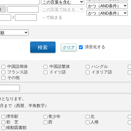
/
～で始まる
清音化する
中国語簡体
中国語繁体
ハングル
フランス語
ドイツ語
イタリア語
その他
象となります。
月まで（西暦、半角数字）
堺市駅
青少年
北
初 芝
西
人権
移動図書館