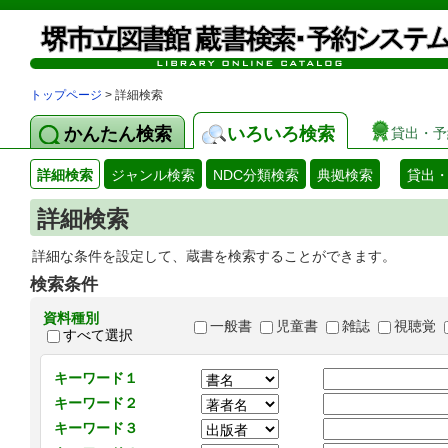
トップページ
> 詳細検索
かんたん検索
いろいろ検索
貸出・予
詳細検索
ジャンル検索
NDC分類検索
典拠検索
貸出
詳細検索
詳細な条件を設定して、蔵書を検索することができます。
検索条件
資料種別
一般書
児童書
雑誌
視聴覚
すべて選択
キーワード１
キーワード２
キーワード３