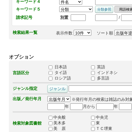
キーワード４
キーワード５
/
請求記号
別置
検索結果一覧
表示件数
ソート順
オプション
日本語
英語
タイ語
インドネシ
言語区分
ロシア語
多言語
ジャンル指定
出版／発行年月
※発行年月の検索は雑誌のみ対
年
月から
年
中央般
中央児
美木多
東
検索対象図書館
美 原
ＴＣ堺東