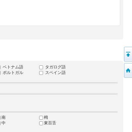
ベトナム語
タガログ語
ポルトガル
スペイン語
南
栂
中
東百舌