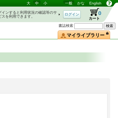
大
中
小
一般
かな
English
0
グインすると利用状況の確認等のサ
ビスを利用できます。
カート
書誌検索
マイライブラリー