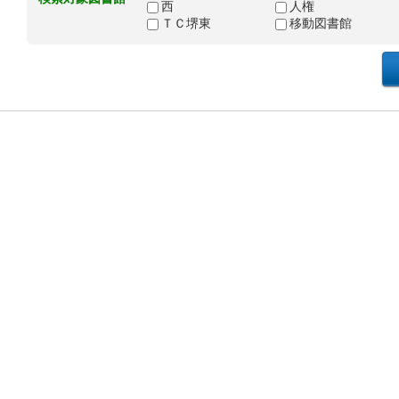
西
人権
ＴＣ堺東
移動図書館