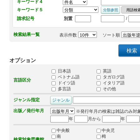
キーワード４
キーワード５
/
請求記号
別置
検索結果一覧
表示件数
ソート順
オプション
日本語
英語
ベトナム語
タガログ語
言語区分
ドイツ語
イタリア語
多言語
その他
ジャンル指定
出版／発行年月
※発行年月の検索は雑誌のみ対
年
月から
年
中央般
中央児
南
栂
検索対象図書館