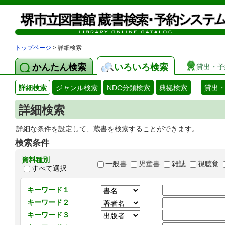
トップページ
> 詳細検索
かんたん検索
いろいろ検索
貸出・予
詳細検索
ジャンル検索
NDC分類検索
典拠検索
貸出
詳細検索
詳細な条件を設定して、蔵書を検索することができます。
検索条件
資料種別
一般書
児童書
雑誌
視聴覚
すべて選択
キーワード１
キーワード２
キーワード３