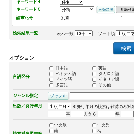
キーワード４
キーワード５
/
請求記号
別置
検索結果一覧
表示件数
ソート順
オプション
日本語
英語
ベトナム語
タガログ語
言語区分
ドイツ語
イタリア語
多言語
その他
ジャンル指定
出版／発行年月
※発行年月の検索は雑誌のみ対
年
月から
年
中央般
中央児
南
栂
検索対象図書館