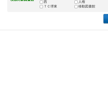
西
人権
ＴＣ堺東
移動図書館