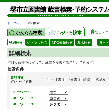
トップページ
> 詳細検索
かんたん検索
いろいろ検索
貸出・予
詳細検索
ジャンル検索
NDC分類検索
典拠検索
貸出
詳細検索
詳細な条件を設定して、蔵書を検索することができます。
検索条件
資料種別
一般書
児童書
雑誌
視聴覚
すべて選択
キーワード１
キーワード２
キーワード３