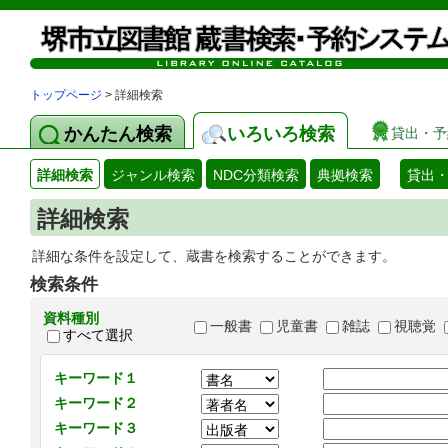
トップページ
> 詳細検索
かんたん検索
いろいろ検索
貸出・予
詳細検索
ジャンル検索
NDC分類検索
典拠検索
貸出
詳細検索
詳細な条件を設定して、蔵書を検索することができます。
検索条件
資料種別
一般書
児童書
雑誌
視聴覚
すべて選択
キーワード１
キーワード２
キーワード３