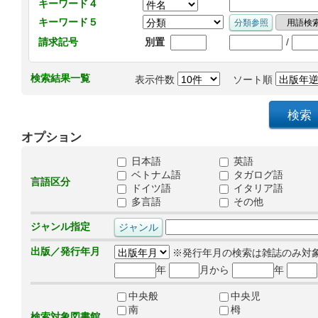
キーワード４
キーワード５
/
請求記号
別置
検索結果一覧
表示件数
ソート順
オプション
日本語
英語
ベトナム語
タガログ語
言語区分
ドイツ語
イタリア語
多言語
その他
ジャンル指定
出版／発行年月
※発行年月の検索は雑誌のみ対
年
月から
年
中央般
中央児
南
栂
検索対象図書館