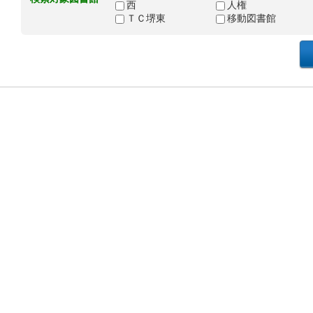
西
人権
ＴＣ堺東
移動図書館