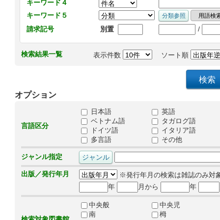
キーワード４
キーワード５
/
請求記号
別置
検索結果一覧
表示件数
ソート順
オプション
日本語
英語
ベトナム語
タガログ語
言語区分
ドイツ語
イタリア語
多言語
その他
ジャンル指定
出版／発行年月
※発行年月の検索は雑誌のみ対
年
月から
年
中央般
中央児
南
栂
検索対象図書館