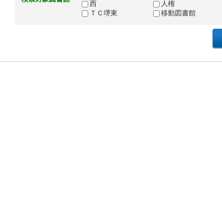
西
人権
ＴＣ堺東
移動図書館