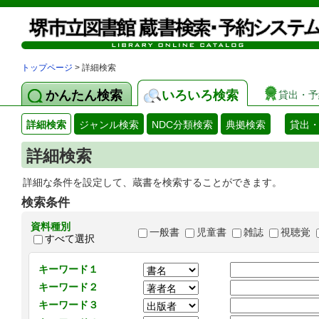
トップページ
> 詳細検索
かんたん検索
いろいろ検索
貸出・予
詳細検索
ジャンル検索
NDC分類検索
典拠検索
貸出
詳細検索
詳細な条件を設定して、蔵書を検索することができます。
検索条件
資料種別
一般書
児童書
雑誌
視聴覚
すべて選択
キーワード１
キーワード２
キーワード３