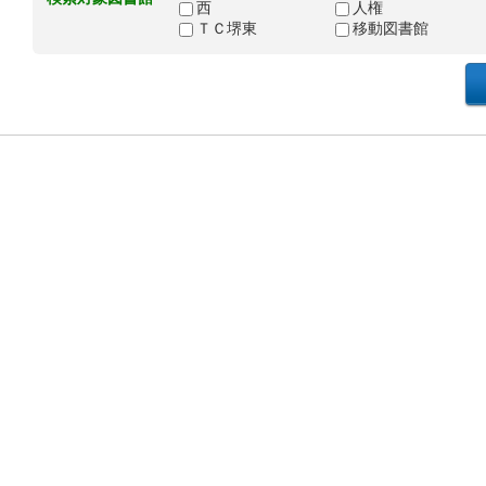
西
人権
ＴＣ堺東
移動図書館