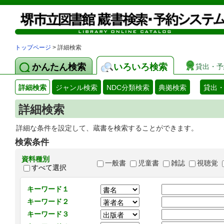
トップページ
> 詳細検索
かんたん検索
いろいろ検索
貸出・予
詳細検索
ジャンル検索
NDC分類検索
典拠検索
貸出
詳細検索
詳細な条件を設定して、蔵書を検索することができます。
検索条件
資料種別
一般書
児童書
雑誌
視聴覚
すべて選択
キーワード１
キーワード２
キーワード３