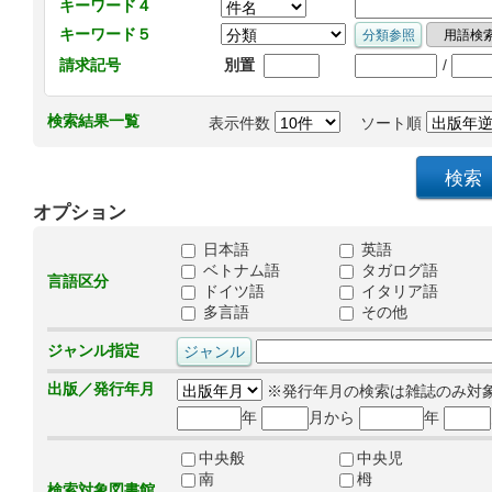
キーワード４
キーワード５
/
請求記号
別置
検索結果一覧
表示件数
ソート順
オプション
日本語
英語
ベトナム語
タガログ語
言語区分
ドイツ語
イタリア語
多言語
その他
ジャンル指定
出版／発行年月
※発行年月の検索は雑誌のみ対
年
月から
年
中央般
中央児
南
栂
検索対象図書館