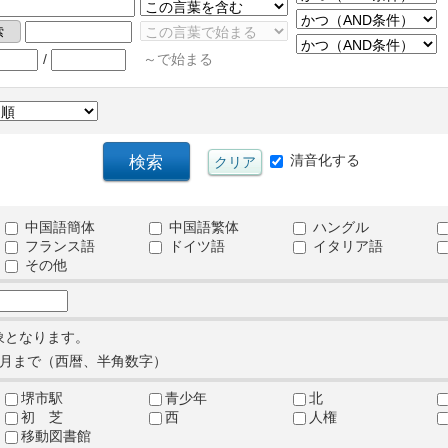
/
～で始まる
清音化する
中国語簡体
中国語繁体
ハングル
フランス語
ドイツ語
イタリア語
その他
象となります。
月まで（西暦、半角数字）
堺市駅
青少年
北
初 芝
西
人権
移動図書館