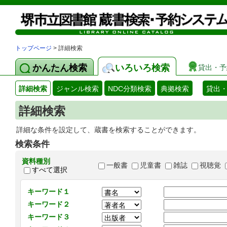
トップページ
> 詳細検索
かんたん検索
いろいろ検索
貸出・予
詳細検索
ジャンル検索
NDC分類検索
典拠検索
貸出
詳細検索
詳細な条件を設定して、蔵書を検索することができます。
検索条件
資料種別
一般書
児童書
雑誌
視聴覚
すべて選択
キーワード１
キーワード２
キーワード３