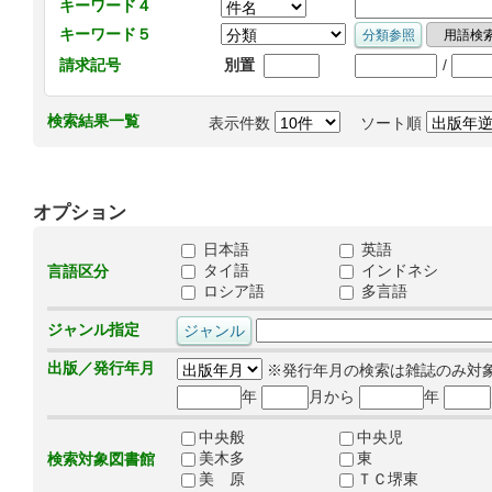
キーワード４
キーワード５
/
請求記号
別置
検索結果一覧
表示件数
ソート順
オプション
日本語
英語
タイ語
インドネシ
言語区分
ロシア語
多言語
ジャンル指定
出版／発行年月
※発行年月の検索は雑誌のみ対
年
月から
年
中央般
中央児
美木多
東
検索対象図書館
美 原
ＴＣ堺東