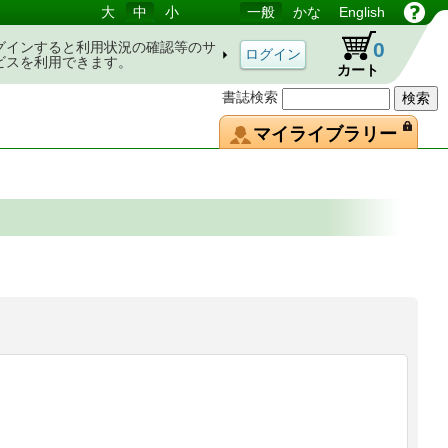
大
中
小
一般
かな
English
0
グインすると利用状況の確認等のサ
ビスを利用できます。
カート
書誌検索
マイライブラリー