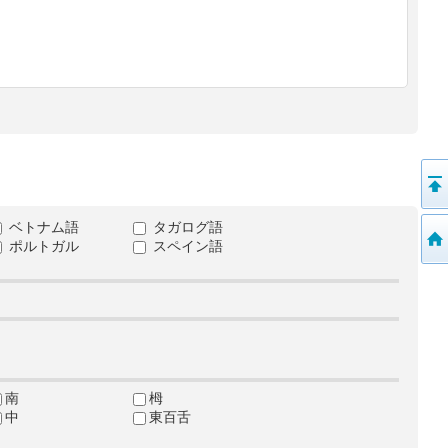
ベトナム語
タガログ語
ポルトガル
スペイン語
南
栂
中
東百舌