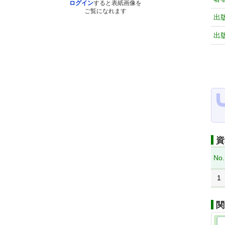
ログイン
すると表紙画像を
ご覧になれます
出
出
資
No.
1
関