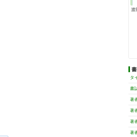
渡
書
タ
書
著
著
著
著