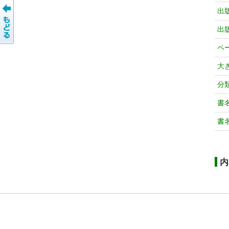
出
出
ペ
大
分
書
書
内