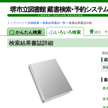
トップページ
>
詳細検索
>
検索結果書誌一覧
> 検索結果書誌詳細
かんたん検索
いろいろ検索
貸出・予
検索結果書誌詳細
現
蔵
所
書
書
著
著