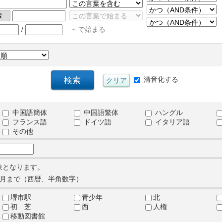
/
～で始まる
清音化する
中国語簡体
中国語繁体
ハングル
フランス語
ドイツ語
イタリア語
その他
象となります。
月まで（西暦、半角数字）
堺市駅
青少年
北
初 芝
西
人権
移動図書館