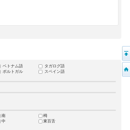
ベトナム語
タガログ語
ポルトガル
スペイン語
南
栂
中
東百舌