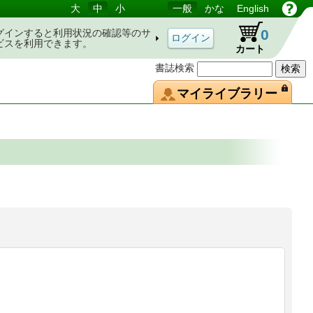
大
中
小
一般
かな
English
0
グインすると利用状況の確認等のサ
ビスを利用できます。
カート
書誌検索
マイライブラリー