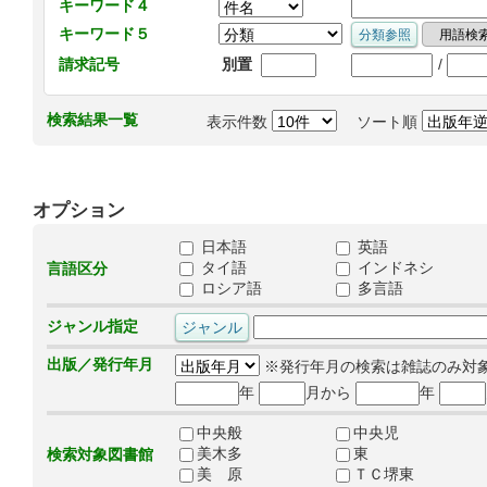
キーワード４
キーワード５
/
請求記号
別置
検索結果一覧
表示件数
ソート順
オプション
日本語
英語
タイ語
インドネシ
言語区分
ロシア語
多言語
ジャンル指定
出版／発行年月
※発行年月の検索は雑誌のみ対
年
月から
年
中央般
中央児
美木多
東
検索対象図書館
美 原
ＴＣ堺東