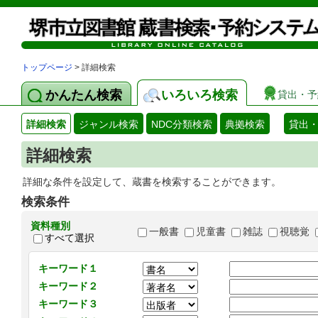
トップページ
> 詳細検索
かんたん検索
いろいろ検索
貸出・予
詳細検索
ジャンル検索
NDC分類検索
典拠検索
貸出
詳細検索
詳細な条件を設定して、蔵書を検索することができます。
検索条件
資料種別
一般書
児童書
雑誌
視聴覚
すべて選択
キーワード１
キーワード２
キーワード３