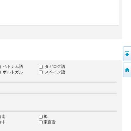
ベトナム語
タガログ語
ポルトガル
スペイン語
南
栂
中
東百舌