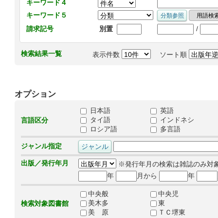
キーワード４
キーワード５
/
請求記号
別置
検索結果一覧
表示件数
ソート順
オプション
日本語
英語
タイ語
インドネシ
言語区分
ロシア語
多言語
ジャンル指定
出版／発行年月
※発行年月の検索は雑誌のみ対
年
月から
年
中央般
中央児
美木多
東
検索対象図書館
美 原
ＴＣ堺東