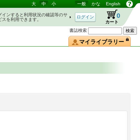
大
中
小
一般
かな
English
0
グインすると利用状況の確認等のサ
ビスを利用できます。
カート
書誌検索
マイライブラリー