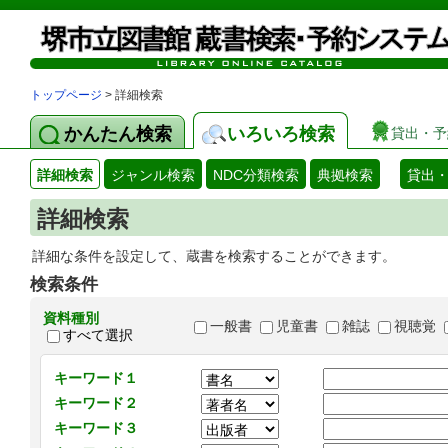
トップページ
> 詳細検索
かんたん検索
いろいろ検索
貸出・予
詳細検索
ジャンル検索
NDC分類検索
典拠検索
貸出
詳細検索
詳細な条件を設定して、蔵書を検索することができます。
検索条件
資料種別
一般書
児童書
雑誌
視聴覚
すべて選択
キーワード１
キーワード２
キーワード３