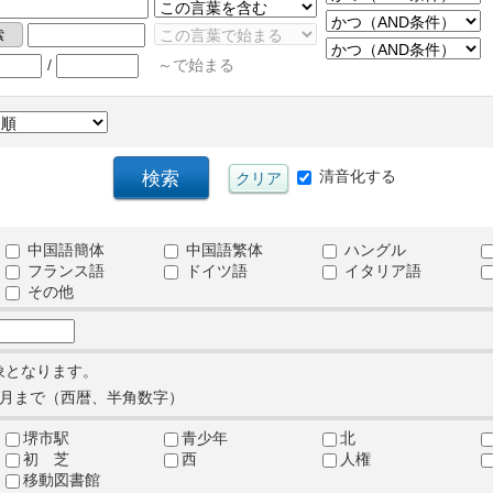
/
～で始まる
清音化する
中国語簡体
中国語繁体
ハングル
フランス語
ドイツ語
イタリア語
その他
象となります。
月まで（西暦、半角数字）
堺市駅
青少年
北
初 芝
西
人権
移動図書館