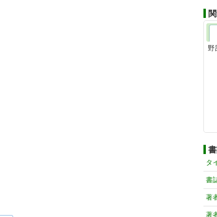
関
野
書
タ
書
著
著