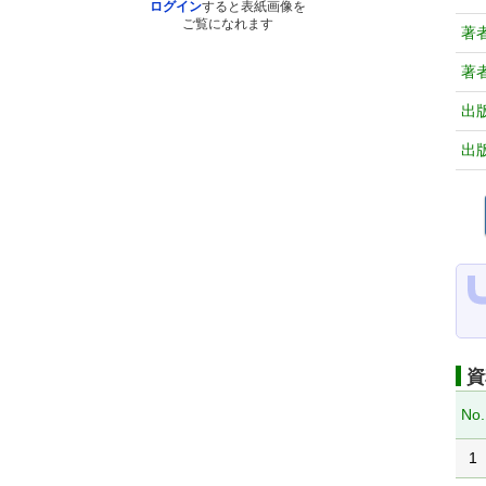
ログイン
すると表紙画像を
ご覧になれます
著
著
出
出
資
No.
1