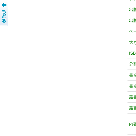
出
出
ペ
大
IS
分
書
書
叢
叢
内