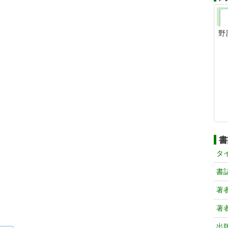
野
書
タ
書
著
著
出