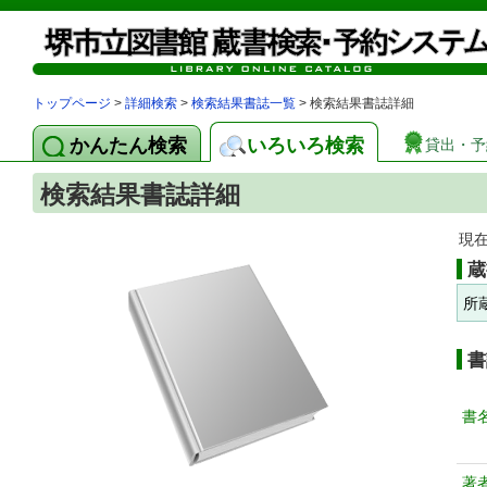
トップページ
>
詳細検索
>
検索結果書誌一覧
> 検索結果書誌詳細
かんたん検索
いろいろ検索
貸出・予
検索結果書誌詳細
現
蔵
所
書
書
著