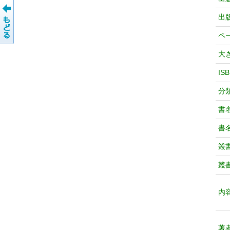
出
ペ
大
IS
分
書
書
叢
叢
内
著