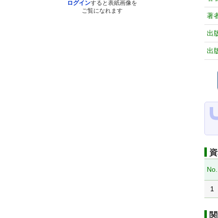
ログイン
すると表紙画像を
ご覧になれます
著
出
出
資
No.
1
関