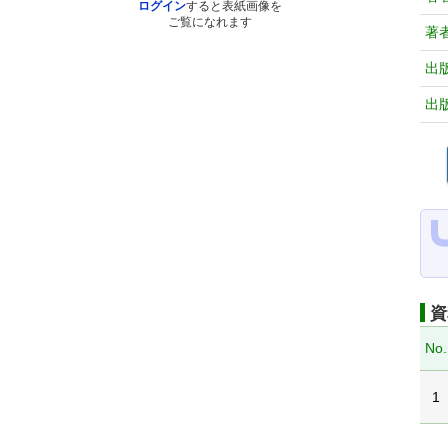
ログイン
すると表紙画像を
ご覧になれます
著
出
出
資
No.
1