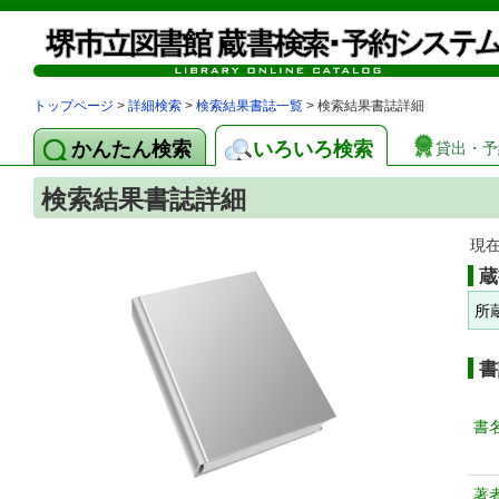
トップページ
>
詳細検索
>
検索結果書誌一覧
> 検索結果書誌詳細
かんたん検索
いろいろ検索
貸出・予
検索結果書誌詳細
現
蔵
所
書
書
著