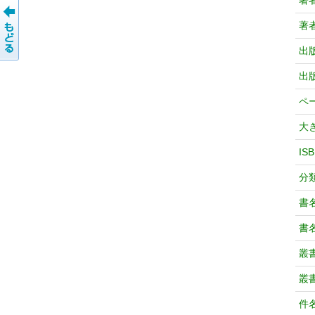
著
著
出
出
ペ
大
IS
分
書
書
叢
叢
件