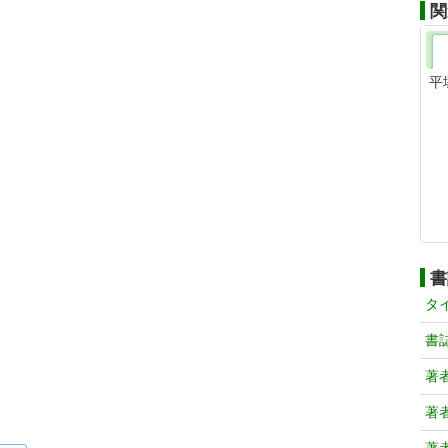
関
平
書
タ
書
著
著