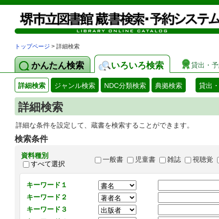
トップページ
> 詳細検索
かんたん検索
いろいろ検索
貸出・予
詳細検索
ジャンル検索
NDC分類検索
典拠検索
貸出
詳細検索
詳細な条件を設定して、蔵書を検索することができます。
検索条件
資料種別
一般書
児童書
雑誌
視聴覚
すべて選択
キーワード１
キーワード２
キーワード３