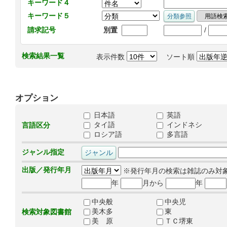
キーワード４
キーワード５
/
請求記号
別置
検索結果一覧
表示件数
ソート順
オプション
日本語
英語
タイ語
インドネシ
言語区分
ロシア語
多言語
ジャンル指定
出版／発行年月
※発行年月の検索は雑誌のみ対
年
月から
年
中央般
中央児
美木多
東
検索対象図書館
美 原
ＴＣ堺東