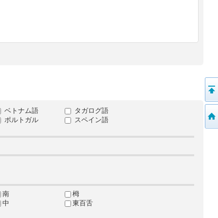
ベトナム語
タガログ語
ポルトガル
スペイン語
南
栂
中
東百舌