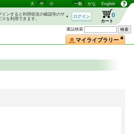
大
中
小
一般
かな
English
0
グインすると利用状況の確認等のサ
ビスを利用できます。
カート
書誌検索
マイライブラリー