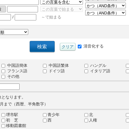
/
～で始まる
清音化する
中国語簡体
中国語繁体
ハングル
フランス語
ドイツ語
イタリア語
その他
象となります。
月まで（西暦、半角数字）
堺市駅
青少年
北
初 芝
西
人権
移動図書館