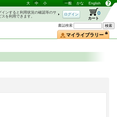
大
中
小
一般
かな
English
0
グインすると利用状況の確認等のサ
ビスを利用できます。
カート
書誌検索
マイライブラリー