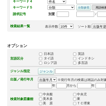
キーワード４
キーワード５
/
請求記号
別置
検索結果一覧
表示件数
ソート順
オプション
日本語
英語
タイ語
インドネシ
言語区分
ロシア語
多言語
ジャンル指定
出版／発行年月
※発行年月の検索は雑誌のみ対
年
月から
年
中央般
中央児
美木多
東
検索対象図書館
美 原
ＴＣ堺東