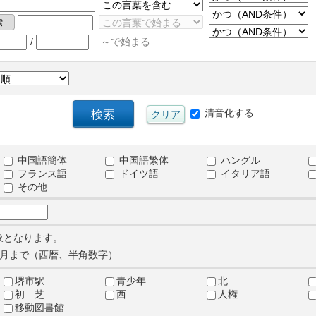
/
～で始まる
清音化する
中国語簡体
中国語繁体
ハングル
フランス語
ドイツ語
イタリア語
その他
象となります。
月まで（西暦、半角数字）
堺市駅
青少年
北
初 芝
西
人権
移動図書館