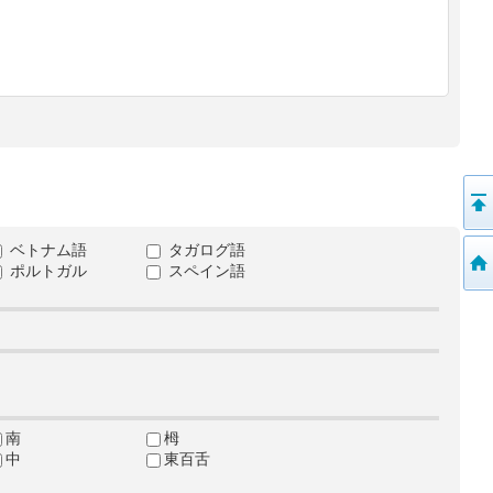
ベトナム語
タガログ語
ポルトガル
スペイン語
南
栂
中
東百舌