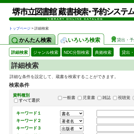
トップページ
> 詳細検索
かんたん検索
いろいろ検索
貸出・予
詳細検索
ジャンル検索
NDC分類検索
典拠検索
貸出
詳細検索
詳細な条件を設定して、蔵書を検索することができます。
検索条件
資料種別
一般書
児童書
雑誌
視聴覚
すべて選択
キーワード１
キーワード２
キーワード３