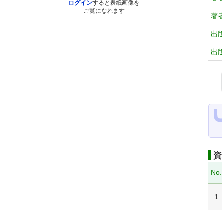
ログイン
すると表紙画像を
ご覧になれます
著
出
出
資
No.
1