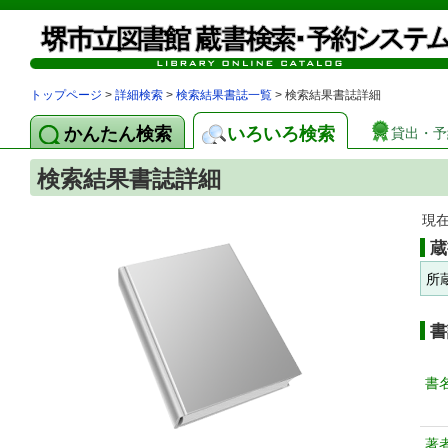
トップページ
>
詳細検索
>
検索結果書誌一覧
> 検索結果書誌詳細
かんたん検索
いろいろ検索
貸出・予
検索結果書誌詳細
現
蔵
所
書
書
著