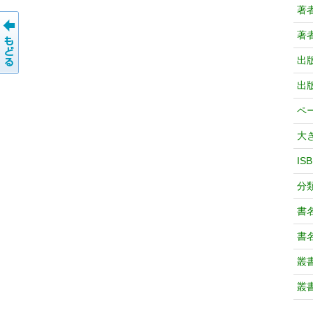
著
著
出
出
ペ
大
IS
分
書
書
叢
叢