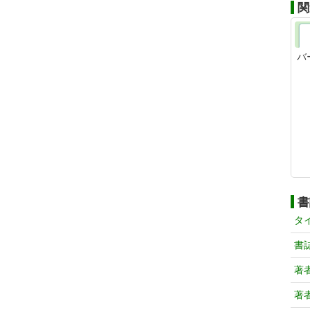
関
バ
書
タ
書
著
著