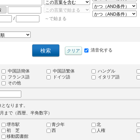
/
～で始まる
清音化する
中国語簡体
中国語繁体
ハングル
フランス語
ドイツ語
イタリア語
その他
象となります。
月まで（西暦、半角数字）
堺市駅
青少年
北
初 芝
西
人権
移動図書館