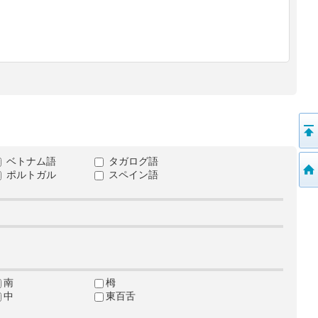
ベトナム語
タガログ語
ポルトガル
スペイン語
南
栂
中
東百舌