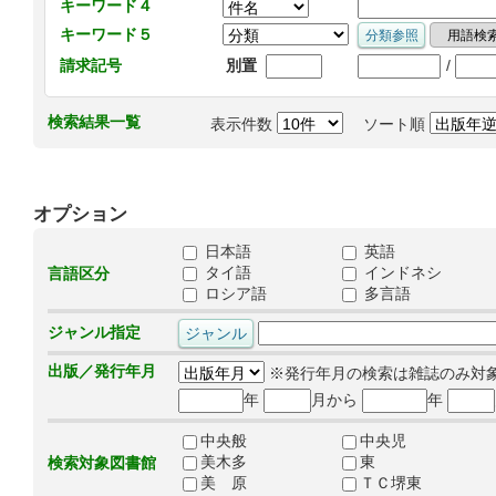
キーワード４
キーワード５
/
請求記号
別置
検索結果一覧
表示件数
ソート順
オプション
日本語
英語
タイ語
インドネシ
言語区分
ロシア語
多言語
ジャンル指定
出版／発行年月
※発行年月の検索は雑誌のみ対
年
月から
年
中央般
中央児
美木多
東
検索対象図書館
美 原
ＴＣ堺東