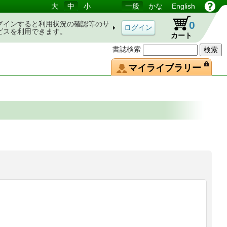
大
中
小
一般
かな
English
0
グインすると利用状況の確認等のサ
ビスを利用できます。
カート
書誌検索
マイライブラリー