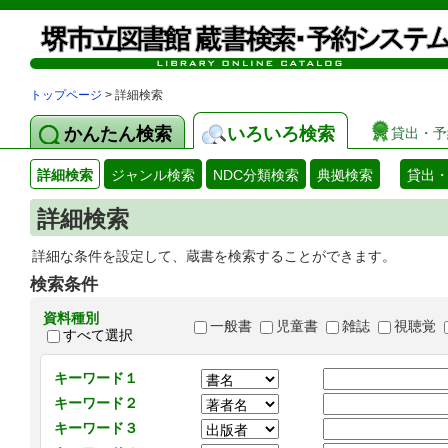
トップページ
> 詳細検索
かんたん検索
いろいろ検索
貸出・予
詳細検索
ジャンル検索
NDC分類検索
典拠検索
貸出
詳細検索
詳細な条件を設定して、蔵書を検索することができます。
検索条件
資料種別
一般書
児童書
雑誌
視聴覚
すべて選択
キーワード１
キーワード２
キーワード３