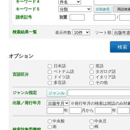
キーワード４
キーワード５
/
請求記号
別置
検索結果一覧
表示件数
ソート順
オプション
日本語
英語
ベトナム語
タガログ語
言語区分
ドイツ語
イタリア語
多言語
その他
ジャンル指定
出版／発行年月
※発行年月の検索は雑誌のみ対
年
月から
年
中央般
中央児
南
栂
検索対象図書館