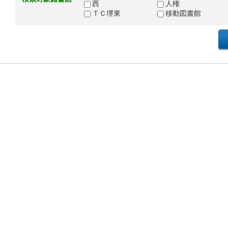
西
人権
ＴＣ堺東
移動図書館