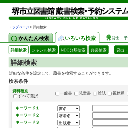
トップページ
> 詳細検索
かんたん検索
いろいろ検索
貸出・予
詳細検索
ジャンル検索
NDC分類検索
典拠検索
貸出
詳細検索
詳細な条件を設定して、蔵書を検索することができます。
検索条件
資料種別
一般書
児童書
雑誌
視聴覚
すべて選択
キーワード１
キーワード２
キーワード３