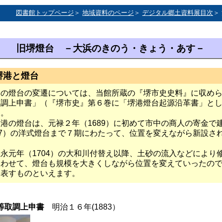
図書館トップページ
＞
地域資料のページ
＞
デジタル郷土資料展目次
＞
旧堺燈台 －大浜のきのう・きょう・あす－
堺港と燈台
港の燈台の変遷については、当館所蔵の『堺市史史料』に収め
取調上申書」（『堺市史』第６巻に「堺港燈台起源沿革書」と
す。
港の燈台は、元禄２年（1689）に初めて市中の商人の寄金で
77）の洋式燈台まで７期にわたって、位置を変えながら新設さ
永元年（1704）の大和川付替え以降、土砂の流入などにより
あわせて、燈台も規模を大きくしながら位置を変えていったの
を表すものといえます。
革等取調上申書
明治１６年(1883）