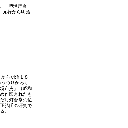
り、「堺港燈台
。元禄から明治
2）から明治１８
のうつりかわり
堺市史』（昭和
め作図されたも
だし灯台堂の位
正弘氏の研究で
る。