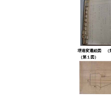
堺港変遷絵図 
（第１図）