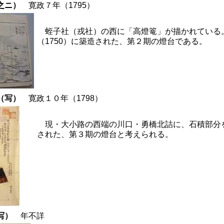
巻之ニ）
寛政７年（1795）
蛭子社（戎社）の西に「高燈篭」が描かれている
（1750）に築造された、第２期の燈台である。
図（写）
寛政１０年（1798）
現・大小路の西端の川口・勇橋北詰に、石積部分
された、第３期の燈台と考えられる。
（写）
年不詳