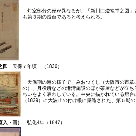
灯室部分の形が異なるが、「新川口燈篭堂之図」
も第３期の燈台であると考えられる。
栄之図
天保７年頃 （1836）
天保期の港の様子で、みおつくし（大阪市の市章
の）、舟役所などの港湾施設のほか茶屋などが立ち
わいをよく表わしている。中央に描かれている燈台
（1829）に大波止の付け根に築造された、第５期
村直入・画）
弘化4年（1847）