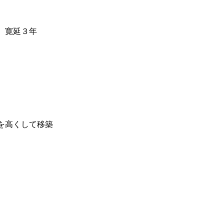
。寛延３年
を高くして移築