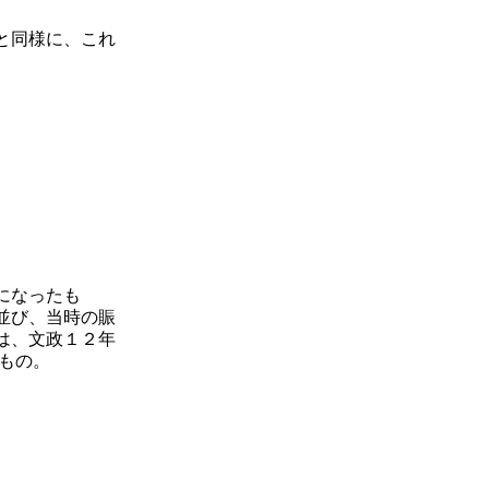
と同様に、これ
になったも
並び、当時の賑
は、文政１２年
のもの。