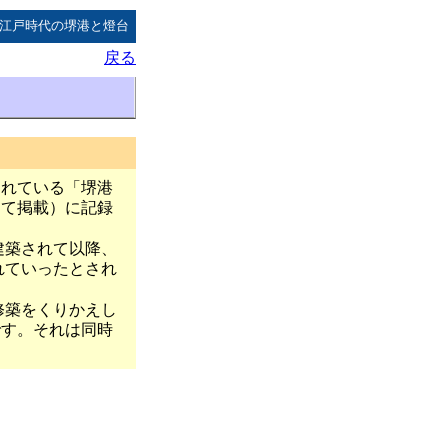
 江戸時代の堺港と燈台
戻る
られている「堺港
して掲載）に記録
建築されて以降、
れていったとされ
修築をくりかえし
です。それは同時