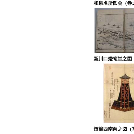
和泉名所図会（
新川口燈篭堂之
燈籠西南向之図