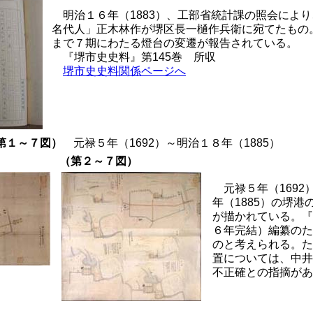
明治１６年（1883）、工部省統計課の照会によ
名代人」正木林作が堺区長一樋作兵衛に宛てたもの
まで７期にわたる燈台の変遷が報告されている。
『堺市史史料』第145巻 所収
堺市史史料関係ページへ
（第１～７図）
元禄５年（1692）～明治１８年（1885）
（第２～７図）
元禄５年（169
年（1885）の堺港
が描かれている。『
６年完結）編纂のた
のと考えられる。た
置については、中井
不正確との指摘があ