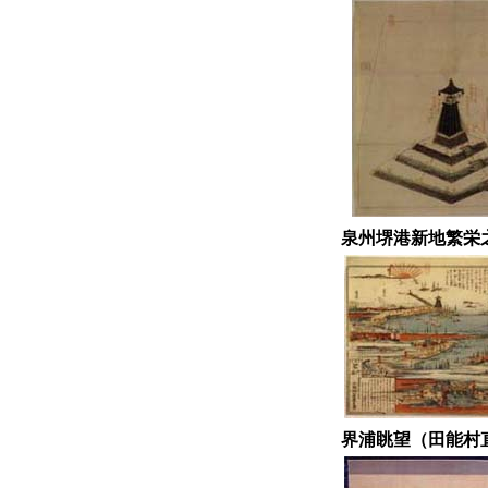
泉州堺港新地繁
界浦眺望（田能