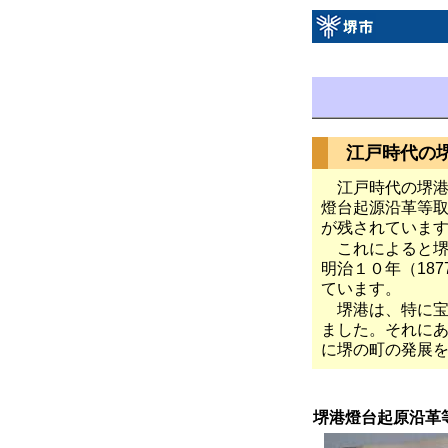
江戸時代の
江戸時代の堺
燈台起源沿革等
が残されていま
これによると堺
明治１０年（18
ています。
堺港は、特に宝
ました。それに
に堺の町の発展
堺港燈台起原沿