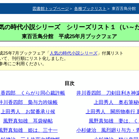
図書館トップページ
＞
各種ブックリスト
＞ 東百舌鳥分館
気の時代小説シリーズ シリーズリスト１（い～
東百舌鳥分館 平成25年月ブックフェア
成25年7月ブックフェア「
人気の時代小説シリーズ
」付属リスト
いて、刊行順にリスト化しました。
参考にご利用ください。
目次
川香四郎 くらがり同心裁許帳
井川香四郎 刀剣目利き神
井川香四郎 梟与力吟味帳
上田秀人 奥右筆秘
上田秀人 お髷番承り候
上田秀人 闕所物奉行 
風野真知雄 耳袋秘帖
風野真知雄 妻は、く
風野真知雄 姫は、三十一
小杉健治 風烈廻り与力・