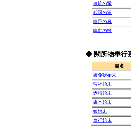
血族の澱
傾国の策
寵臣の真
鳴動の徴
◆
闕所物奉行
書名
御免状始末
蛮社始末
赤猫始末
旗本始末
娘始末
奉行始末