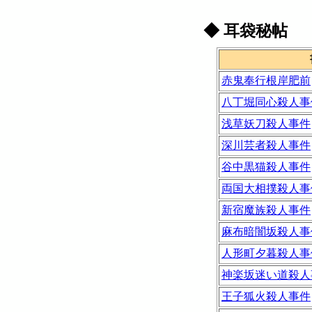
◆
耳袋秘帖
赤鬼奉行根岸肥前
八丁堀同心殺人事
浅草妖刀殺人事件
深川芸者殺人事件
谷中黒猫殺人事件
両国大相撲殺人事
新宿魔族殺人事件
麻布暗闇坂殺人事
人形町夕暮殺人事
神楽坂迷い道殺人
王子狐火殺人事件