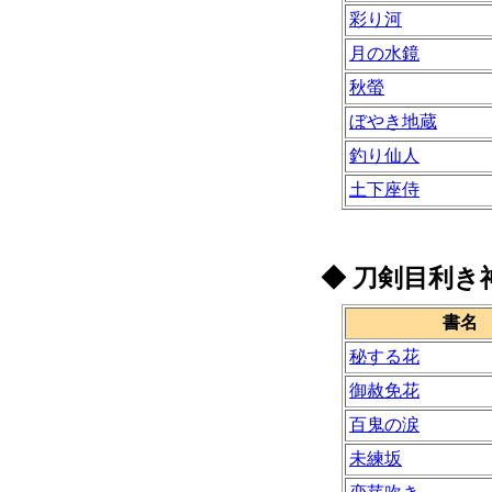
彩り河
月の水鏡
秋螢
ぼやき地蔵
釣り仙人
土下座侍
◆
刀剣目利き
書名
秘する花
御赦免花
百鬼の涙
未練坂