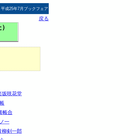
 平成25年7月ブックフェア
戻る
た）
楽坂咲花堂
帳
裏帳合
ノ一
青柳剣一郎