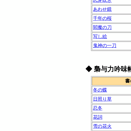
恋芽吹き
あわせ鏡
千年の桜
閻魔の刀
写し絵
鬼神の一刀
◆
梟与力吟味
書
冬の蝶
日照り草
忍冬
花詞
雪の花火