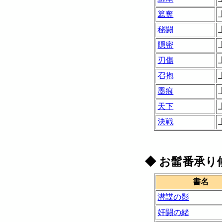
簒奪
秘闘
隠密
刃傷
召抱
墨痕
天下
決戦
◆
お髷番承り
書名
潜謀の影
奸闘の緒