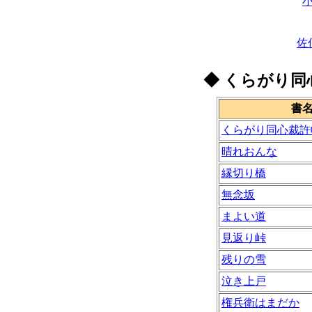
佐
◆
くらがり同
書
くらがり同心裁許
晴れおんな
縁切り橋
無念坂
まよい道
見返り峠
残りの雪
泣き上戸
権兵衛はまだか