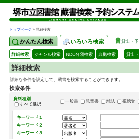
トップページ
> 詳細検索
かんたん検索
いろいろ検索
貸出・予
詳細検索
ジャンル検索
NDC分類検索
典拠検索
貸出
詳細検索
詳細な条件を設定して、蔵書を検索することができます。
検索条件
資料種別
一般書
児童書
雑誌
視聴覚
すべて選択
キーワード１
キーワード２
キーワード３