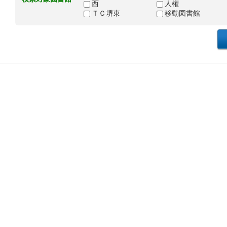
西
人権
ＴＣ堺東
移動図書館