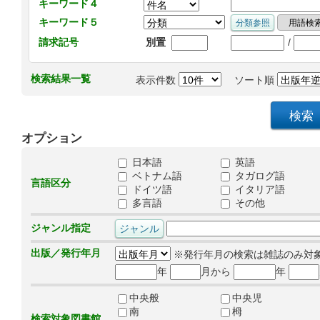
キーワード４
キーワード５
/
請求記号
別置
検索結果一覧
表示件数
ソート順
オプション
日本語
英語
ベトナム語
タガログ語
言語区分
ドイツ語
イタリア語
多言語
その他
ジャンル指定
出版／発行年月
※発行年月の検索は雑誌のみ対
年
月から
年
中央般
中央児
南
栂
検索対象図書館