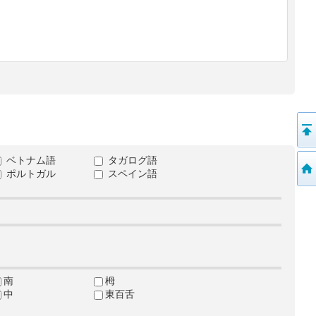
ベトナム語
タガログ語
ポルトガル
スペイン語
南
栂
中
東百舌