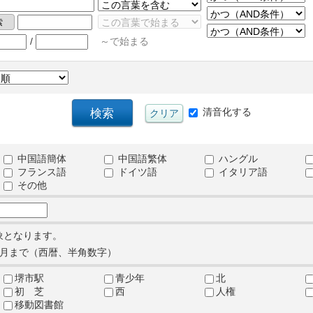
/
～で始まる
清音化する
中国語簡体
中国語繁体
ハングル
フランス語
ドイツ語
イタリア語
その他
象となります。
月まで（西暦、半角数字）
堺市駅
青少年
北
初 芝
西
人権
移動図書館