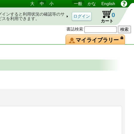
大
中
小
一般
かな
English
0
グインすると利用状況の確認等のサ
ビスを利用できます。
カート
書誌検索
マイライブラリー