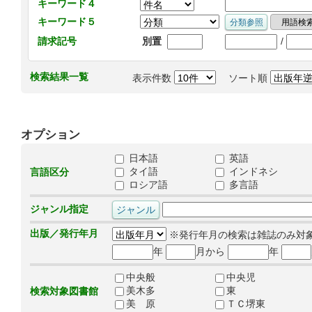
キーワード４
キーワード５
/
請求記号
別置
検索結果一覧
表示件数
ソート順
オプション
日本語
英語
タイ語
インドネシ
言語区分
ロシア語
多言語
ジャンル指定
出版／発行年月
※発行年月の検索は雑誌のみ対
年
月から
年
中央般
中央児
美木多
東
検索対象図書館
美 原
ＴＣ堺東