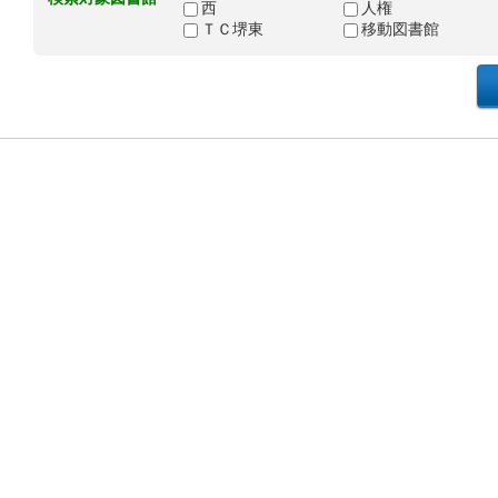
西
人権
ＴＣ堺東
移動図書館