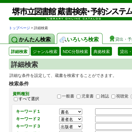
トップページ
> 詳細検索
かんたん検索
いろいろ検索
貸出・予
詳細検索
ジャンル検索
NDC分類検索
典拠検索
貸出
詳細検索
詳細な条件を設定して、蔵書を検索することができます。
検索条件
資料種別
一般書
児童書
雑誌
視聴覚
すべて選択
キーワード１
キーワード２
キーワード３