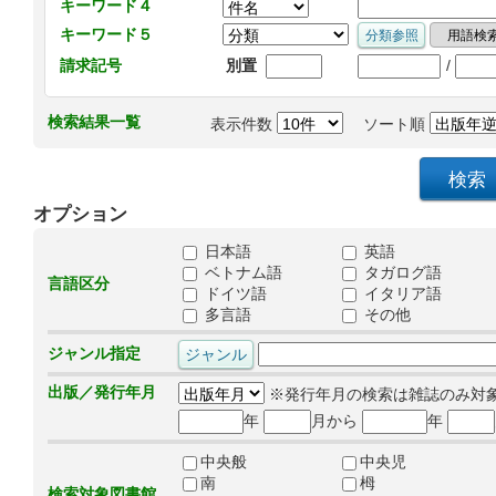
キーワード４
キーワード５
/
請求記号
別置
検索結果一覧
表示件数
ソート順
オプション
日本語
英語
ベトナム語
タガログ語
言語区分
ドイツ語
イタリア語
多言語
その他
ジャンル指定
出版／発行年月
※発行年月の検索は雑誌のみ対
年
月から
年
中央般
中央児
南
栂
検索対象図書館