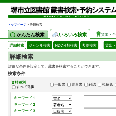
トップページ
> 詳細検索
かんたん検索
いろいろ検索
貸出・予
詳細検索
ジャンル検索
NDC分類検索
典拠検索
貸出
詳細検索
詳細な条件を設定して、蔵書を検索することができます。
検索条件
資料種別
一般書
児童書
雑誌
視聴覚
すべて選択
キーワード１
キーワード２
キーワード３