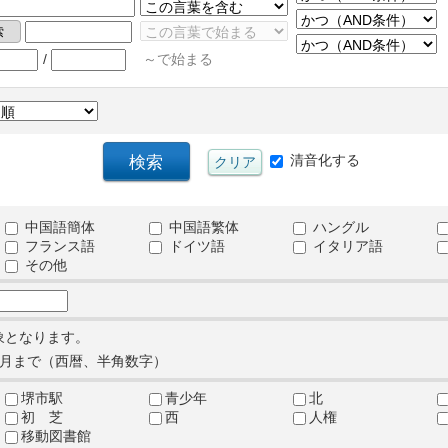
/
～で始まる
清音化する
中国語簡体
中国語繁体
ハングル
フランス語
ドイツ語
イタリア語
その他
象となります。
月まで（西暦、半角数字）
堺市駅
青少年
北
初 芝
西
人権
移動図書館