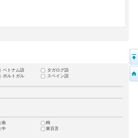
ベトナム語
タガログ語
ポルトガル
スペイン語
南
栂
中
東百舌