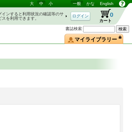
大
中
小
一般
かな
English
0
グインすると利用状況の確認等のサ
ビスを利用できます。
カート
書誌検索
マイライブラリー