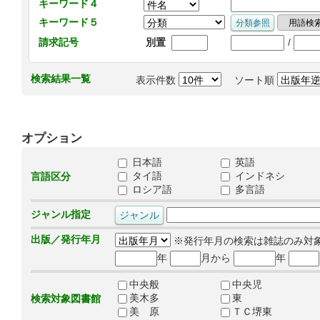
キーワード４
キーワード５
/
請求記号
別置
検索結果一覧
表示件数
ソート順
オプション
日本語
英語
タイ語
インドネシ
言語区分
ロシア語
多言語
ジャンル指定
出版／発行年月
※発行年月の検索は雑誌のみ対
年
月から
年
中央般
中央児
美木多
東
検索対象図書館
美 原
ＴＣ堺東