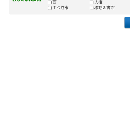
西
人権
ＴＣ堺東
移動図書館