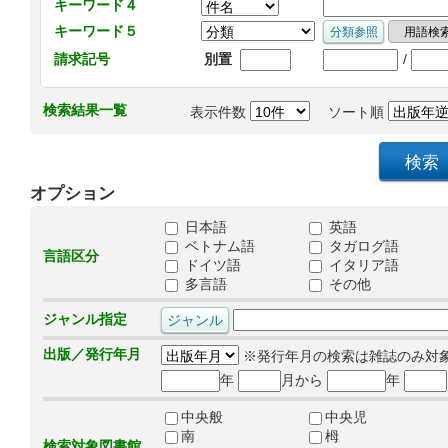
キーワード４
キーワード５
/
請求記号
別置
検索結果一覧
表示件数
ソート順
オプション
日本語
英語
ベトナム語
タガログ語
言語区分
ドイツ語
イタリア語
多言語
その他
ジャンル指定
出版／発行年月
※発行年月の検索は雑誌のみ対
年
月から
年
中央般
中央児
南
栂
検索対象図書館