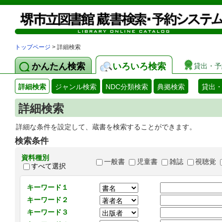
トップページ
> 詳細検索
かんたん検索
いろいろ検索
貸出・予
詳細検索
ジャンル検索
NDC分類検索
典拠検索
貸出
詳細検索
詳細な条件を設定して、蔵書を検索することができます。
検索条件
資料種別
一般書
児童書
雑誌
視聴覚
すべて選択
キーワード１
キーワード２
キーワード３