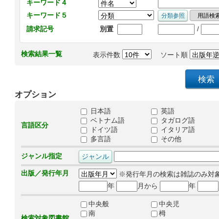
キーワード４
キーワード５
/
請求記号
別置
検索結果一覧
表示件数
ソート順
オプション
日本語
英語
ベトナム語
タガログ語
言語区分
ドイツ語
イタリア語
多言語
その他
ジャンル指定
出版／発行年月
※発行年月の検索は雑誌のみ対
年
月から
年
中央般
中央児
南
栂
検索対象図書館