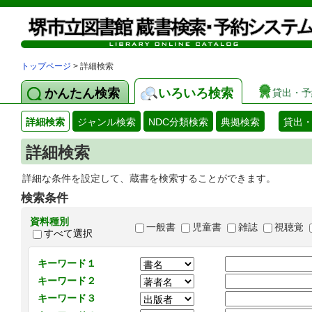
トップページ
> 詳細検索
かんたん検索
いろいろ検索
貸出・予
詳細検索
ジャンル検索
NDC分類検索
典拠検索
貸出
詳細検索
詳細な条件を設定して、蔵書を検索することができます。
検索条件
資料種別
一般書
児童書
雑誌
視聴覚
すべて選択
キーワード１
キーワード２
キーワード３