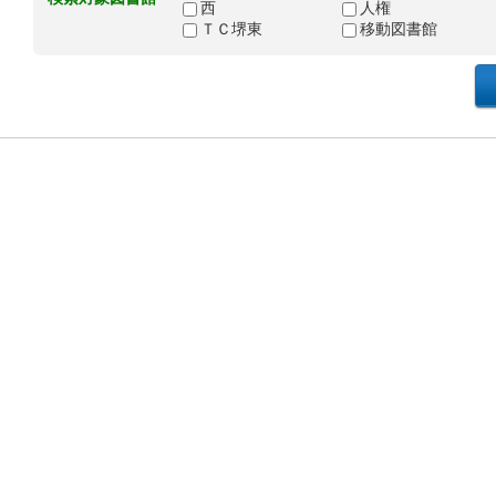
西
人権
ＴＣ堺東
移動図書館