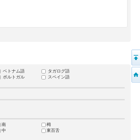
ベトナム語
タガログ語
ポルトガル
スペイン語
南
栂
中
東百舌