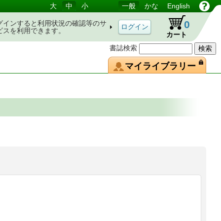
大
中
小
一般
かな
English
0
グインすると利用状況の確認等のサ
ビスを利用できます。
カート
書誌検索
マイライブラリー