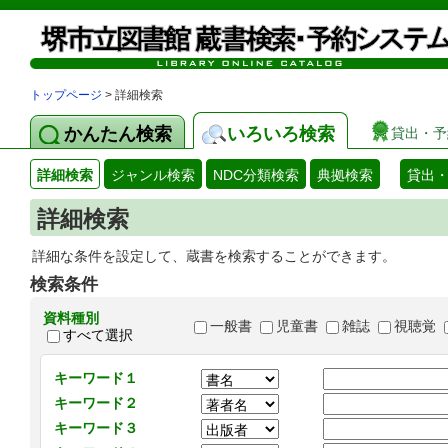
トップページ
> 詳細検索
かんたん検索
いろいろ検索
貸出・予
詳細検索
ジャンル検索
NDC分類検索
典拠検索
貸出
詳細検索
詳細な条件を設定して、蔵書を検索することができます。
検索条件
資料種別
一般書
児童書
雑誌
視聴覚
すべて選択
キーワード１
キーワード２
キーワード３