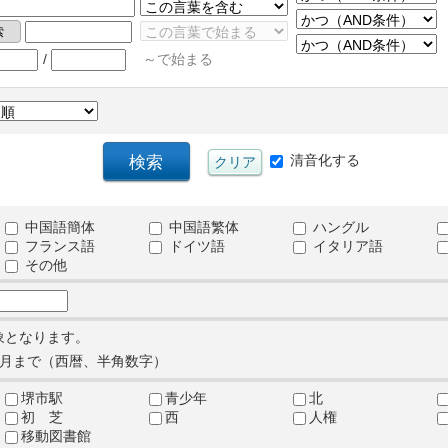
/
～で始まる
清音化する
中国語簡体
中国語繁体
ハングル
フランス語
ドイツ語
イタリア語
その他
象となります。
月まで（西暦、半角数字）
堺市駅
青少年
北
初 芝
西
人権
移動図書館