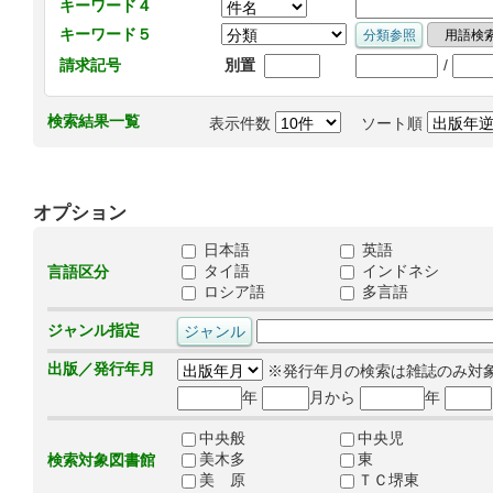
キーワード４
キーワード５
/
請求記号
別置
検索結果一覧
表示件数
ソート順
オプション
日本語
英語
タイ語
インドネシ
言語区分
ロシア語
多言語
ジャンル指定
出版／発行年月
※発行年月の検索は雑誌のみ対
年
月から
年
中央般
中央児
美木多
東
検索対象図書館
美 原
ＴＣ堺東